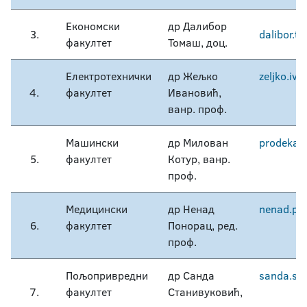
Економски
др Далибор
3.
dalibor.t
факултет
Томаш, доц.
Електротехнички
др Жељко
zeljko.iv
4.
факултет
Ивановић,
ванр. проф.
Машински
др Милован
prodekan
5.
факултет
Котур, ванр.
проф.
Медицински
др Ненад
nenad.po
6.
факултет
Понорац, ред.
проф.
Пољопривредни
др Санда
sanda.sta
7.
факултет
Станивуковић,