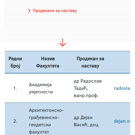
Продекани за наставу
Редни
Назив
Продекан за
број
Факултета
наставу
др Радослав
Академија
1.
Тадић,
radoslav.
умјетности
ванр.проф.
Архитектонско-
грађевинско-
др Дејан
2.
dejan.vas
геодетски
Васић, доц.
факултет