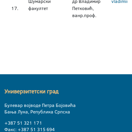
Шумарски
др Владимир
vladimir.
17.
факултет
Петковић,
ванр.проф.
Универзитетски град
Булевар војводе Петра Бојовића
Бања Лука, Република Српска
+387 51 321 171
Факс: +387 51 315 694