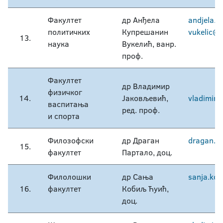
Факултет
др Анђела
andjela.k
политичких
Купрешанин
vukelic@f
13.
наука
Вукелић, ванр.
проф.
Факултет
др Владимир
физичког
14.
Јаковљевић,
vladimir.j
васпитања
ред. проф.
и спорта
Филозофски
др Драган
dragan.pa
15.
факултет
Партало, доц.
Филолошки
др Сања
sanja.kobi
16.
факултет
Кобиљ Ћуић,
доц.