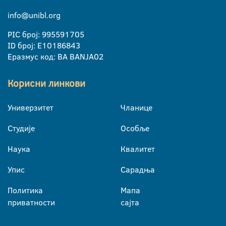
info@unibl.org
PIC број: 995591705
ID број: E10186843
Еразмус код: BA BANJA02
Корисни линкови
Универзитет
Чланице
Студије
Особље
Наука
Квалитет
Упис
Сарадња
Политика
Мапа
приватности
сајта