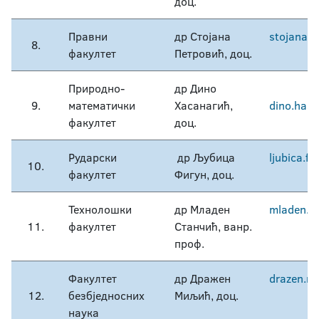
доц.
Правни
др Стојана
stojana.p
8.
факултет
Петровић, доц.
Природно-
др Дино
9.
математички
Хасанагић,
dino.has
факултет
доц.
Рударски
др Љубица
ljubica.fi
10.
факултет
Фигун, доц.
Технолошки
др Младен
mladen.st
11.
факултет
Станчић, ванр.
проф.
Факултет
др Дражен
drazen.mi
12.
безбједносних
Миљић, доц.
наука