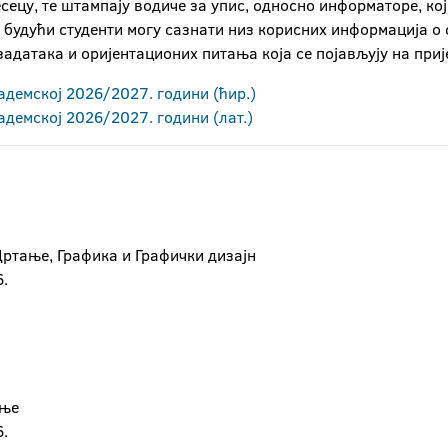
есецу, те штампају водиче за упис, односно информаторе, кој
х будући студенти могу сазнати низ корисних информација о
 задатака и оријентационих питања која се појављују на пр
кадемској 2026/2027. години (ћир.)
адемској 2026/2027. години (лат.)
ртање, Графика и Графички дизајн
.
ање
.