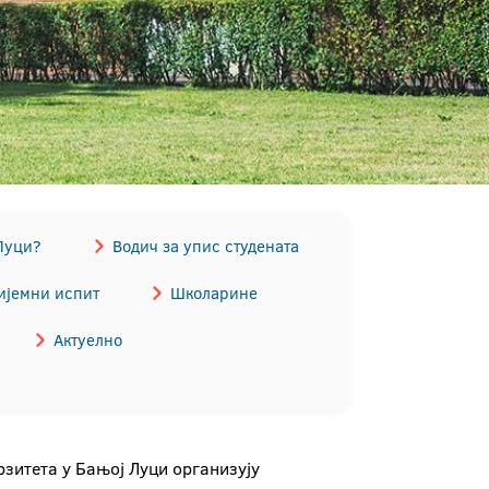
Луци?
Водич за упис студената
ијемни испит
Школарине
Актуелно
рзитета у Бањој Луци организују