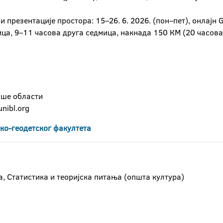
 презентације простора: 15–26. 6. 2026. (пон–пет), онлајн 
ца, 9–11 часова друга седмица, накнада 150 КМ (20 часова
ише области
nibl.org
ко-геодетског факултета
, Статистика и теоријска питања (општа култура)