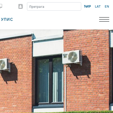
ЋИР
LAT
EN
УПИС