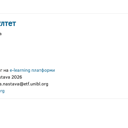
лтет
а
ог на
e-learning платформи
stava 2026
na.nastava@etf.unibl.org
org