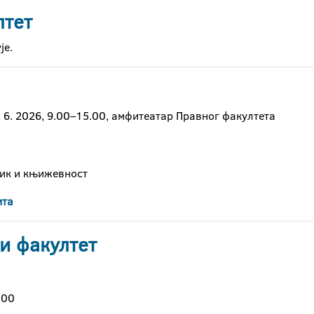
лтет
је.
 6. 2026, 9.00–15.00, амфитеатар Правног факултета
зик и књижевност
ита
и факултет
.00