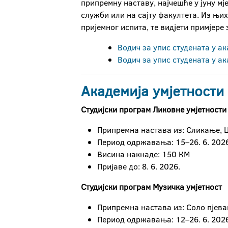
припремну наставу, најчешће у јуну мј
служби или на сајту факултета. Из њи
пријемног испита, те видјети примјере
Водич за упис студената у а
Водич за упис студената у ак
Академија умјетности
Студијски програм Ликовне умјетности
Припремна настава из: Сликање, Ц
Период одржавања: 15–26. 6. 2026
Висина накнаде: 150 КМ
Пријаве до: 8. 6. 2026.
Студијски програм Музичка умјетност
Припремна настава из: Соло пјев
Период одржавања: 12–26. 6. 2026