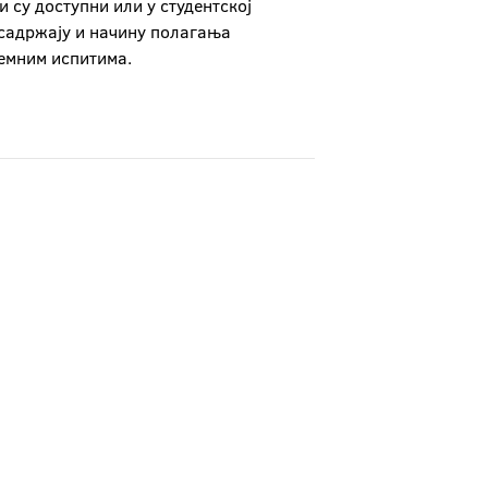
и су доступни или у студентској
 садржају и начину полагања
ијемним испитима.