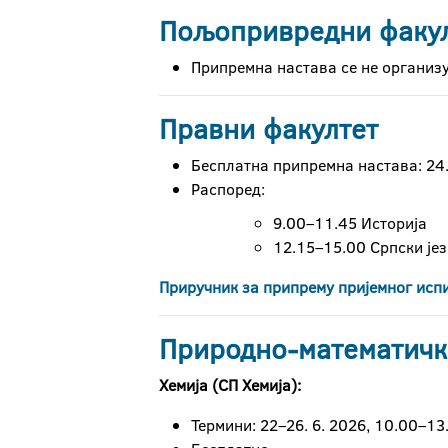
Пољопривредни факу
Припремна настава се не организу
Правни факултет
Бесплатна припремна настава: 24.
Распоред:
9.00–11.45 Историја
12.15–15.00 Српски је
Приручник за припрему пријемног исп
Природно-математичк
Хемија (СП Хемија):
Термини: 22–26. 6. 2026, 10.00–13