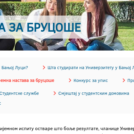
А ЗА БРУЦОШЕ
у Бањој Луци?
Шта студирати на Универзитету у Бањој 
емна настава за бруцоше
Конкурс за упис
Пр
Студентске службе
Смјештај у студентским домовима
с
ијемном испиту остваре што боље резултате, чланице Униве