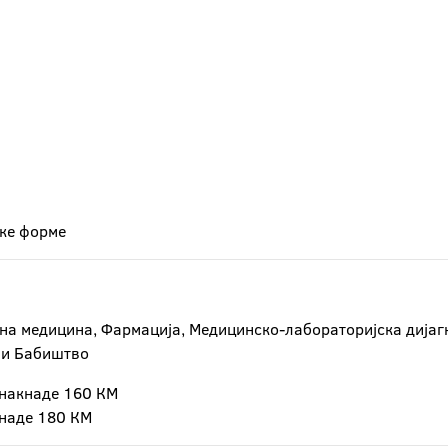
ске форме
на медицина, Фармација, Медицинско-лабораторијска дијаг
 и Бабиштво
а накнаде 160 КМ
кнаде 180 КМ