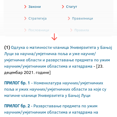
Закони
Статут
Стратегија
Правилници
Пословници
Правила
Одлуке
Трошковник
(1)
Одлука о матичности чланица Универзитета у Бањој
Луци за научна/умјетничка поља и уже научне/
Обрасци
Остали акти
умјетничке области и разврставање предмета по ужим
научним/умјетничким областима и катедрама
- [23.
Програми
децембар 2021. године]
Архива аката Универзитета
ПРИЛОГ бр. 1
- Номенклатура научних/умјетничких
поља и ужих научних/умјетничких области за које су
матичне чланице Универзитета у Бањој Луци
ПРИЛОГ бр. 2
- Разврставање предмета по ужим
научним/умјетничким областима и катедрамa на