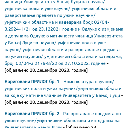
чланица Универзитета у Бањој Луци за научна/
умјетничка поља и уже научне/ умјетничке области и
разврставање предмета по ужим научним/
умјетничким областима и кадедрама број: 02/04-
3.2924-1/21 од 23.122021 године и Одлуке о измјенама
и допунама Одлуке о матичности чланица Универзитета
у Бањој Луци за научна/ умјетничка поља и уже
научне/ умјетничке области и разврставање предмета
по ужим научним/ умјетничким областима и катедрама,
број: 02/04-3.2179-8/22 од 27.10.2022. године
-
[објављено 28. децембра 2023. године]
Кориговани ПРИЛОГ бр. 1
- Номенклатура научних/
умјетничких поља и ужих научних/умјетничких области
за које су матичне чланице Универзитета у Бањој Луци
-
[објављено 28. децембра 2023. године]
Кориговани ПРИЛОГ бр. 2
- Разврставање предмета по
ужим научним/умјетничким областима и катедрамa на
Универзитету у Бањој Луци
- [објављено 28.