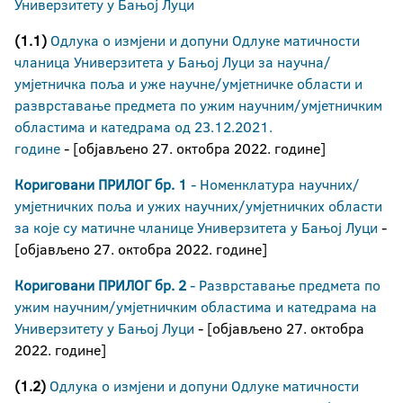
Универзитету у Бањој Луци
(1.1)
Одлука о измјени и допуни Одлуке матичности
чланица Универзитета у Бањој Луци за научна/
умјетничка поља и уже научне/умјетничке области и
разврставање предмета по ужим научним/умјетничким
областима и катедрама од 23.12.2021.
године
- [објављено 27. октобра 2022. године]
Кориговани ПРИЛОГ бр. 1
- Номенклатура научних/
умјетничких поља и ужих научних/умјетничких области
за које су матичне чланице Универзитета у Бањој Луци
-
[објављено 27. октобра 2022. године]
Кориговани ПРИЛОГ бр. 2
- Разврставање предмета по
ужим научним/умјетничким областима и катедрамa на
Универзитету у Бањој Луци
- [објављено 27. октобра
2022. године]
(1.2)
Одлука о измјени и допуни Одлуке матичности