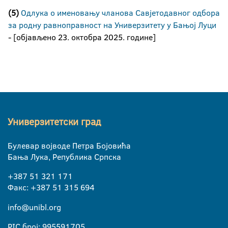
(5)
Одлука о именовању чланова Савјетодавног одбора
за родну равноправност на Универзитету у Бањој Луци
- [објављено 23. октобра 2025. године]
Универзитетски град
Булевар војводе Петра Бојовића
Бања Лука, Република Српска
+387 51 321 171
Факс: +387 51 315 694
info@unibl.org
PIC број: 995591705