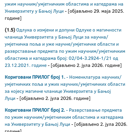
ужим научним/умјетничким областима и катедрамa на
Универзитету у Бањој Луци
- [објављено 29. маја 2025.
године]
(1.5)
Одлука о измјени и допуни Одлуке о матичности
чланица Универзитета у Бањој Луци за научна/
умјетничка поља и уже научне/умјетничке области и
разврставање предмета по ужим научним/умјетничким
областима и катедрама број: 02/04-3.2924-1/21 од
23.12.2021. године
- [објављено 2. јула 2026. године]
Кориговани ПРИЛОГ број 1.
- Номенклатура научних/
умјетничких поља и ужих научних/умјетничких области
за којесу матичне чланице Универзитета у Бањој
Луци
- [објављено 2. јула 2026. године]
Кориговани ПРИЛОГ број 2.
- Разврставање предмета
по ужим научним/умјетничким областима и катедрамa
на Универзитету у Бањој Луци
- [објављено 2. јула 2026.
године]