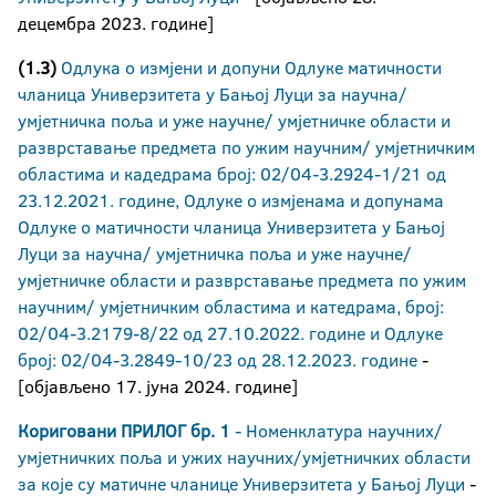
децембра 2023. године]
(1.3)
Одлука о измјени и допуни Одлуке матичности
чланица Универзитета у Бањој Луци за научна/
умјетничка поља и уже научне/ умјетничке области и
разврставање предмета по ужим научним/ умјетничким
областима и кадедрама број: 02/04-3.2924-1/21 од
23.12.2021. године, Одлуке о измјенама и допунама
Одлуке о матичности чланица Универзитета у Бањој
Луци за научна/ умјетничка поља и уже научне/
умјетничке области и разврставање предмета по ужим
научним/ умјетничким областима и катедрама, број:
02/04-3.2179-8/22 од 27.10.2022. године и Одлуке
број: 02/04-3.2849-10/23 од 28.12.2023. године
-
[објављено 17. јуна 2024. године]
Кориговани ПРИЛОГ бр. 1
- Номенклатура научних/
умјетничких поља и ужих научних/умјетничких области
за које су матичне чланице Универзитета у Бањој Луци
-