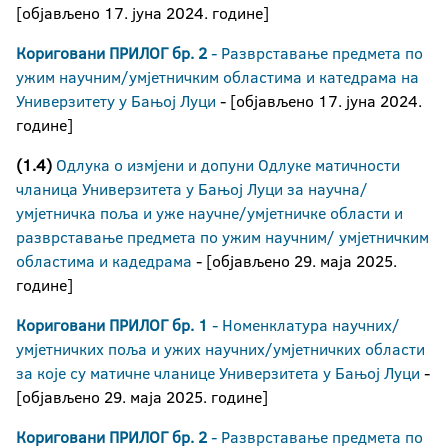
[објављено 17. јуна 2024. године]
Кориговани
ПРИЛОГ бр. 2
- Разврставање предмета по
ужим научним/умјетничким областима и катедрамa на
Универзитету у Бањој Луци
- [објављено 17. јуна 2024.
године]
(1.4)
Одлука о измјени и допуни Одлуке матичности
чланица Универзитета у Бањој Луци за научна/
умјетничка поља и уже научне/умјетничке области и
разврставање предмета по ужим научним/ умјетничким
областима и кадедрама
- [објављено 29. маја 2025.
године]
Кориговани ПРИЛОГ бр. 1
- Номенклатура научних/
умјетничких поља и ужих научних/умјетничких области
за које су матичне чланице Универзитета у Бањој Луци
-
[објављено 29. маја 2025. године]
Кориговани ПРИЛОГ бр. 2
- Разврставање предмета по