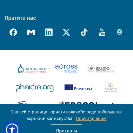
Пратите нас
Ова веб страница користи колачиће ради побољшања
корисничког искуства.
Прочитај више
Универзитет у Бањој Луци © 2026
Прихвати