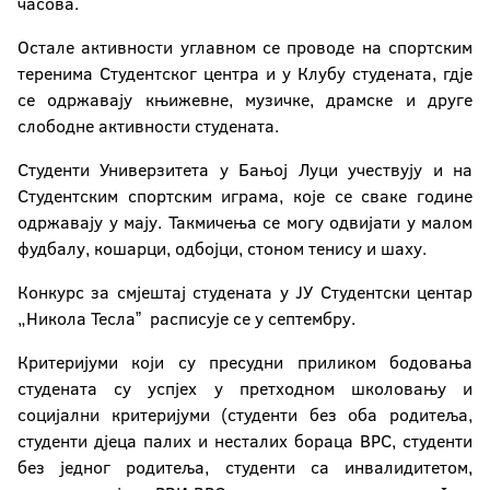
часова.
Остале активности углавном се проводе на спортским
теренима Студентског центра и у Клубу студената, гдје
се одржавају књижевне, музичке, драмске и друге
слободне активности студената.
Студенти Универзитета у Бањој Луци учествују и на
Студентским спортским играма, које се сваке године
одржавају у мају. Такмичења се могу одвијати у малом
фудбалу, кошарци, одбојци, стоном тенису и шаху.
Конкурс за смјештај студената у ЈУ Студентски центар
„Никола Теслаˮ расписује се у септембру.
Критеријуми који су пресудни приликом бодовања
студената су успјех у претходном школовању и
социјални критеријуми (студенти без оба родитеља,
студенти дјеца палих и несталих бораца ВРС, студенти
без једног родитеља, студенти са инвалидитетом,