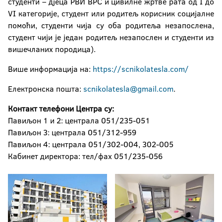
студенти – дјеца РВИ ВРС и цивилне жртве рата од I до
VI категорије, студент или родитељ корисник социјалне
помоћи, студенти чија су оба родитеља незапослена,
студент чији је један родитељ незапослен и студенти из
вишечланих породица).
Више информација на:
https://scnikolatesla.com/
Електронска пошта:
scnikolatesla@gmail.com
.
Контакт телефони Центра су:
Павиљон 1 и 2: централа 051/235-051
Павиљон 3: централа 051/312-959
Павиљон 4: централа 051/302-004, 302-005
Кабинет директора: тел/фаx 051/235-056