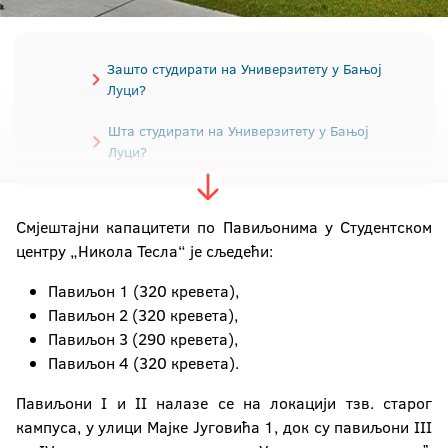
Зашто студирати на Универзитету у Бањој
Луци?
Шта студирати на Универзитету у Бањој
Луци?
Водич за упис студената
Смјештајни капацитети по Павиљонима у Студентском
Правила студирања
центру „Никола Тесла“ је сљедећи:
Припремна настава за бруцоше
Павиљон 1 (320 кревета),
Павиљон 2 (320 кревета),
Конкурс за упис
Павиљон 3 (290 кревета),
Павиљон 4 (320 кревета).
Пријемни испит
Школарине
Павиљони I и II налазе се на локацији тзв. старог
Контакт подаци факултета
кампуса, у улици Мајке Југовића 1, док су павиљони III