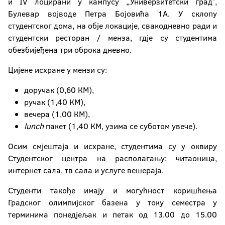
и IV лоцирани у кампусу „Универзитетски градˮ,
Студентске службе
Булевар војводе Петра Бојовића 1А. У склопу
студентског дома, на обје локације, свакодневно ради и
Смјештај у студентским домовима
студентски ресторан / менза, гдје су студентима
обезбијеђена три оброка дневно.
Актуелно
Цијене исхране у мензи су:
Електронска пријава
еУпис
доручак (0,60 КМ),
ручак (1,40 КМ),
вечера (1,00 КМ),
lunch
пакет (1,40 КМ, узима се суботом увече).
Осим смјештаја и исхране, студентима су у оквиру
Студентског центра на располагању: читаоница,
интернет сала, тв сала и услуге вешераја.
Студенти такође имају и могућност коришћења
Градског олимпијског базена у току семестра у
терминима понедјељак и петак од 13.00 до 15.00