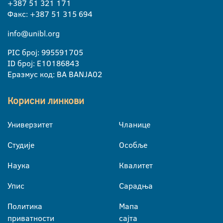
+387 51 321 171
Факс: +387 51 315 694
info@unibl.org
PIC број: 995591705
ID број: E10186843
Еразмус код: BA BANJA02
Корисни линкови
Универзитет
Чланице
Студије
Особље
Наука
Квалитет
Упис
Сарадња
Политика
Мапа
приватности
сајта