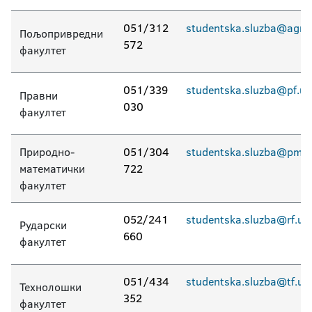
051/312
studentska.sluzba@agro.
Пољопривредни
572
факултет
051/339
studentska.sluzba@pf.uni
Правни
030
факултет
Природно-
051/304
studentska.sluzba@pmf.u
математички
722
факултет
052/241
studentska.sluzba@rf.uni
Рударски
660
факултет
051/434
studentska.sluzba@tf.uni
Технолошки
352
факултет