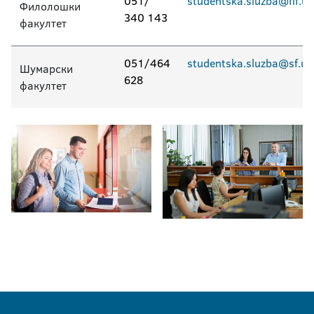
051/
studentska.sluzba@flf.un
Филолошки
340 143
факултет
051/464
studentska.sluzba@sf.uni
Шумарски
628
факултет