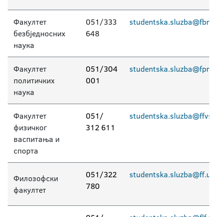
Факултет
051/333
studentska.sluzba@fbn.u
безбједносних
648
наука
Факултет
051/304
studentska.sluzba@fpn.u
политичких
001
наука
Факултет
051/
studentska.sluzba@ffvs.u
физичког
312 611
васпитања и
спорта
051/322
studentska.sluzba@ff.uni
Филозофски
780
факултет