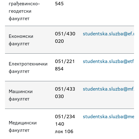
грађевинско-
545
Студентске службе
геодетски
факултет
Смјештај у студентским домовима
051/430
studentska.sluzba@ef.uni
Актуелно
Економски
020
факултет
Електронска пријава
еУпис
051/221
studentska.sluzba@etf.un
Електротехнички
854
факултет
051/433
studentska.sluzba@mf.un
Машински
030
факултет
051/234
studentska.sluzba@med.u
Медицински
140
факултет
лок 106