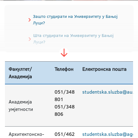
Зашто студирати на Универзитету у Бањој
Луци?
Шта студирати на Универзитету у Бањој
Луци?
Водич за упис студената
Факултет/
Телефон
Електронска пошта
Правила студирања
Академија
Припремна настава за бруцоше
051/348
studentska.sluzba@au.un
Конкурс за упис
801
Академија
051/348
умјетности
Пријемни испит
Школарине
806
Контакт подаци факултета
Архитектонско-
051/462
studentska.sluzba@aggf.