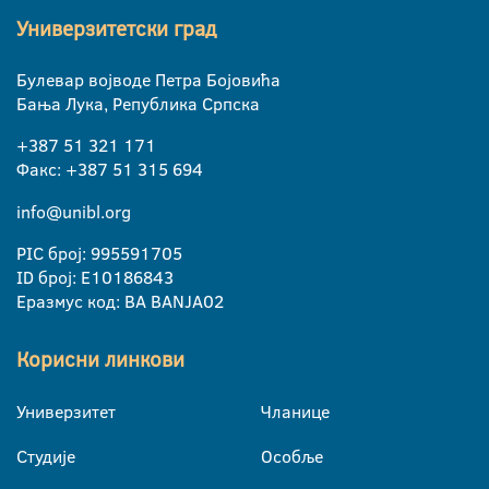
Универзитетски град
Булевар војводе Петра Бојовића
Бања Лука, Република Српска
+387 51 321 171
Факс: +387 51 315 694
info@unibl.org
PIC број: 995591705
ID број: E10186843
Еразмус код: BA BANJA02
Корисни линкови
Универзитет
Чланице
Студије
Особље