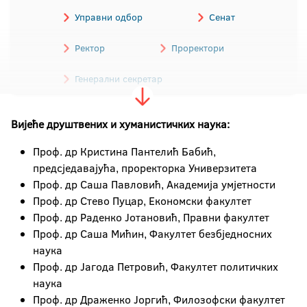
Управни одбор
Сенат
Ректор
Проректори
Генерални секретар
Финансијски директор
Вијеће друштвених и хуманистичких наука:
Декани факултета/академије
Проф. др Кристина Пантелић Бабић,
предсједавајућа, проректорка Универзитета
Колегијум
Проф. др Саша Павловић, Академија умјетности
Проф. др Стево Пуцар, Економски факултет
Вијећа научних области
Проф. др Раденко Јотановић, Правни факултет
Проф. др Саша Мићин, Факултет безбједносних
Ректорат
наука
Проф. др Јагода Петровић, Факултет политичких
наука
Проф. др Драженко Јоргић, Филозофски факултет