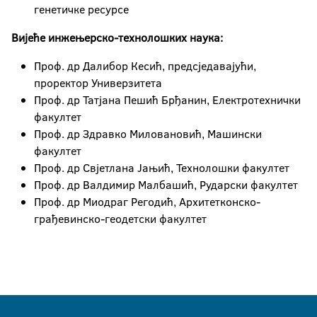
генетичке ресурсе
Вијеће инжењерско-технолошких наука:
Проф. др Далибор Кесић, предсједавајући,
проректор Универзитета
Проф. др Татјана Пешић Брђанин, Електротехнички
факултет
Проф. др Здравко Миловановић, Машински
факултет
Проф. др Свјетлана Јањић, Технолошки факултет
Проф. др Валдимир Малбашић, Рударски факултет
Проф. др Миодраг Регодић, Архитетконско-
грађевинско-
геодетски факултет