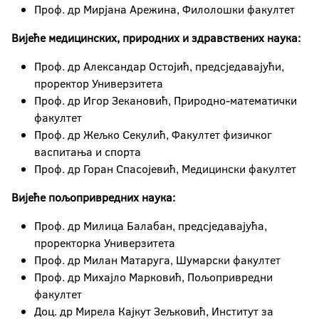
Проф. др Мирјана Арежина, Филолошки факултет
Вијеће медицинских, природних и здравствених наука:
Проф. др Александар Остојић, предсједавајући,
проректор Универзитета
Проф. др Игор Зекановић, Природно-математички
факултет
Проф. др Жељко Секулић, Факултет физичког
васпитања и спорта
Проф. др Горан Спасојевић, Медицински факултет
Вијеће пољопривредних наука:
Проф. др Милица Балабан, предсједавајућа,
проректорка Универзитета
Проф. др Милан Матаруга, Шумарски факултет
Проф. др Михајло Марковић, Пољопривредни
факултет
Доц. др Мирела Кајкут Зељковић, Институт за