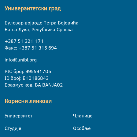
Универзитетски град
Булевар војводе Петра Бојовића
Бања Лука, Република Српска
+387 51 321 171
Факс: +387 51 315 694
info@unibl.org
PIC број: 995591705
ID број: E10186843
Еразмус код: BA BANJA02
Корисни линкови
Универзитет
Чланице
Студије
Особље