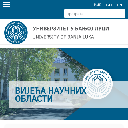
ЋИР
LAT
EN
ВИЈЕЋА НАУЧНИХ
ОБЛАСТИ