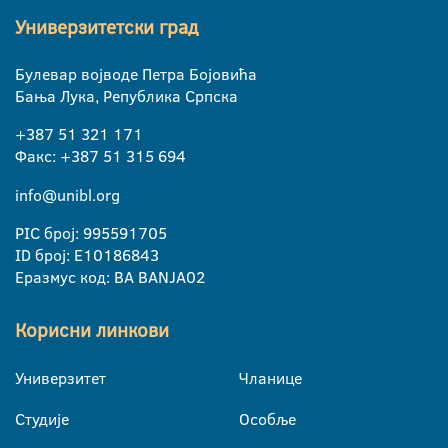
Универзитетски град
Булевар војводе Петра Бојовића
Бања Лука, Република Српска
+387 51 321 171
Факс: +387 51 315 694
info@unibl.org
PIC број: 995591705
ID број: E10186843
Еразмус код: BA BANJA02
Корисни линкови
Универзитет
Чланице
Студије
Особље