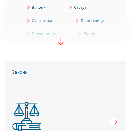
Закони
Статут
Стратегија
Правилници
Пословници
Правила
Одлуке
Трошковник
Обрасци
Остали акти
Закони
Програми
Архива аката Универзитета