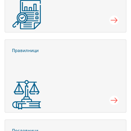
Правилници
Пословници