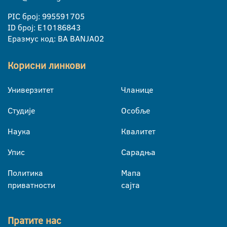
PIC број: 995591705
ID број: E10186843
Еразмус код: BA BANJA02
Корисни линкови
Универзитет
Чланице
Студије
Особље
Наука
Квалитет
Упис
Сарадња
Политика
Мапа
приватности
сајта
Пратите нас