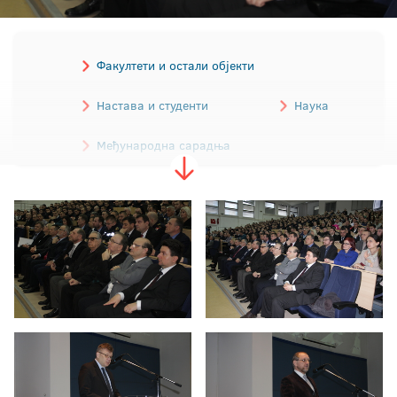
Факултети и остали објекти
Настава и студенти
Наука
Међународна сарадња
Дан Универзитета
Отварање Конфуцијевог института
Годишњица Пољопривредног факултета
Прва годишњица Факултета безбједносних
наука
Уручени сертификати полазницима пројекта
''Моја пракса''