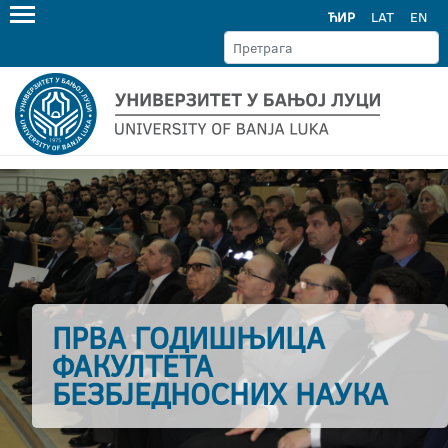
ЋИР
LAT
EN
ПРВА ГОДИШЊИЦА
ФАКУЛТЕТА
БЕЗБЈЕДНОСНИХ НАУКА