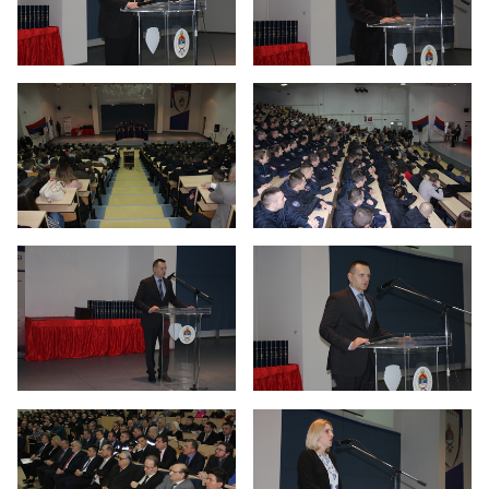
Реакредитација Универзитета у Бањој Луци и
акредитација 16 студијских програма
Дан отворених врата - 2019.
Годишња изложба Академије умјетности
Дан отворених врата 2022. година