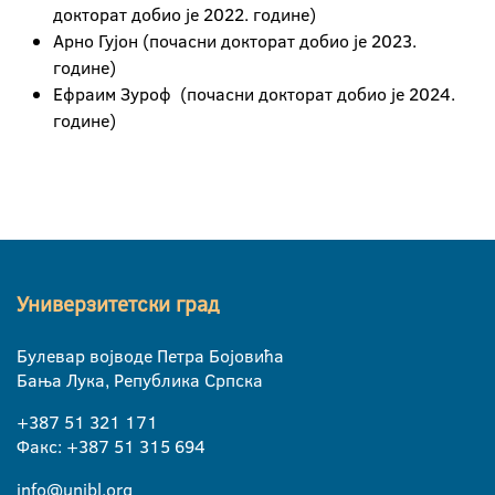
докторат добио је 2022. године)
Арно Гујон (почасни докторат добио је 2023.
године)
Ефраим Зуроф (почасни докторат добио је 2024.
године)
Универзитетски град
Булевар војводе Петра Бојовића
Бања Лука, Република Српска
+387 51 321 171
Факс: +387 51 315 694
info@unibl.org