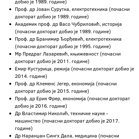
добио је 1989. године)
Проф. др Јован Сурутка, електротехника (почасни
докторат добио је 1989. године)
Академик проф. др Васо Чубриловић, историја
(почасни докторат добио је 1989. године)
Проф. др Бранимир Ђорђевић, електротехника
(почасни докторат добио је 1995. године)
Мр Предраг Лазаревић, књижевност (почасни
докторат добио је 2011. године)
Емир Кустурица, режија (почасни докторат добио је
2014. године)
Проф. др Клеменс Јегер, економија (почасни
докторат добио је 2015. године)
Проф. др Ерик Фрер, економија (почасни докторат
добио је 2016. године)
Др Властимир Николић, техничке науке -
машинство (почасни докторат добио је 2017.
године)
Др Наранџан Сингх Дала, медицина (почасни