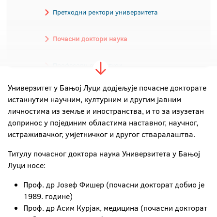
Претходни ректори универзитета
Почасни доктори наука
Професори емеритуси
Универзитет у Бањој Луци додјељује почасне докторате
Академици
истакнутим научним, културним и другим јавним
личностима из земље и иностранства, и то за изузетан
допринос у појединим областима наставног, научног,
истраживачког, умјетничког и другог стваралаштва.
Титулу почасног доктора наука Универзитета у Бањој
Луци носе:
Проф. др Јозеф Фишер (почасни докторат добио је
1989. године)
Проф. др Асим Курјак, медицина (почасни докторат