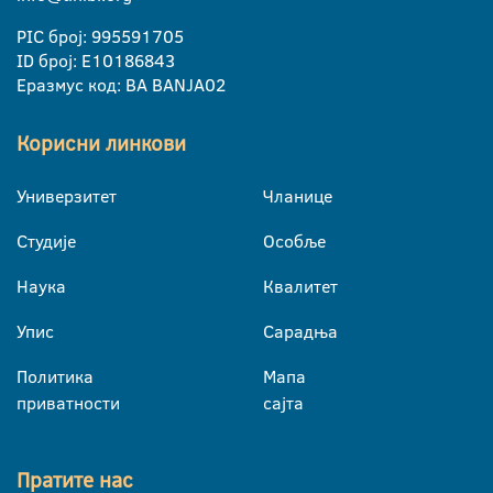
PIC број: 995591705
ID број: E10186843
Еразмус код: BA BANJA02
Корисни линкови
Универзитет
Чланице
Студије
Особље
Наука
Квалитет
Упис
Сарадња
Политика
Мапа
приватности
сајта
Пратите нас