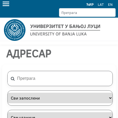
ЋИР
LAT
EN
АДРЕСАР