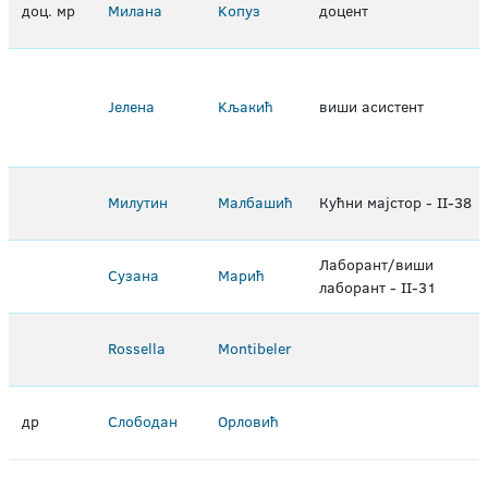
доц. мр
Милана
Kопуз
доцент
Јелена
Kљакић
виши асистент
Милутин
Maлбашић
Кућни мајстор - II-38
Лаборант/виши
Сузана
Maрић
лаборант - II-31
Rossella
Montibeler
др
Слободан
Oрловић