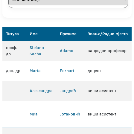
Титула
Име
Презиме
Звање/Радно мјесто
проф.
Stefano
Adamo
ванредни професор
др
Sacha
доц. др
Maria
Fornari
доцент
Александра
Jaндрић
виши асистент
Миа
Joтановић
виши асистент