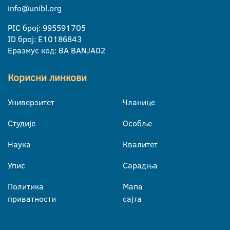
info@unibl.org
PIC број: 995591705
ID број: E10186843
Еразмус код: BA BANJA02
Корисни линкови
Универзитет
Чланице
Студије
Особље
Наука
Квалитет
Упис
Сарадња
Политика
Мапа
приватности
сајта