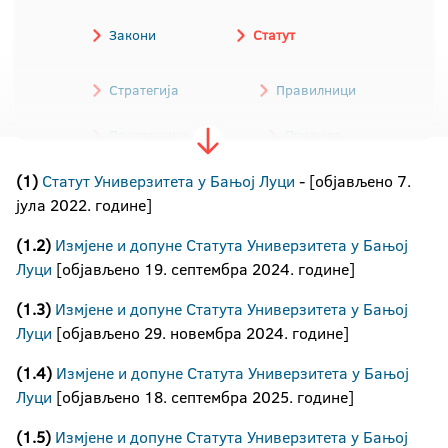
Закони
Статут
Стратегија
Правилници
Пословници
Правила
(1)
Статут Универзитета у Бањој Луци
Одлуке
Трошковник
- [објављено 7.
јула 2022. године]
Обрасци
Остали акти
(1.2)
Измјене и допуне Статута Универзитета у Бањој
Луци
[објављено 19. септембра 2024. године]
Програми
(1.3)
Измјене и допуне Статута Универзитета у Бањој
Архива аката Универзитета
Луци
[објављено 29. новембра 2024. године]
(1.4)
Измјене и допуне Статута Универзитета у Бањој
Луци
[објављено 18. септембра 2025. године]
(1.5)
Измјене и допуне Статута Универзитета у Бањој