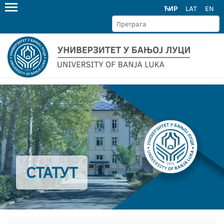
ЋИР
LAT
EN
СТАТУТ