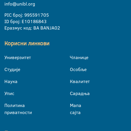
info@unibl.org
PIC број: 995591705
ID број: E10186843
Еразмус код: BA BANJA02
Корисни линкови
Универзитет
Чланице
Студије
Особље
Наука
Квалитет
Упис
Сарадња
Политика
Мапа
приватности
сајта