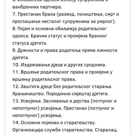
ванбрачних партнера.
7. Престанак брака (развод, поништење, смрт и
проглашење несталог супружника за умрлог).
8. Појам и основна обиљежја родитељског
односа. Брачни статус и промјена брачног
статуса дјетета.
9. Дужности и права родитеља према личности
дјетета.
10. Издржавање дјеце и других сродника.
11. Вршење родитељског права и промјене у
вршењу родитељског права.
12. Заштита дјеце без родитељског старања.
Храњеништво. Породични смјештај дјетета.
13. Усвојење. Заснивање и дејства (потпуног и
непотпуног) усвојења. Престанак (потпуног и
непотпуног) усвојења.
14. Основни појмови о старатељству.
Организација службе старатељства. Старалац.