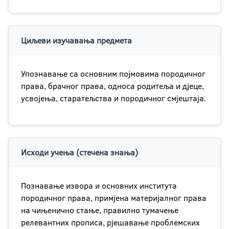
Циљеви изучавања предмета
Упознавање са основним појмовима породичног
права, брачног права, односа родитеља и дјеце,
усвојења, старатељства и породичног смјештаја.
Исходи учења (стечена знања)
Познавање извора и основних института
породичног права, примјена материјалног права
на чињенично стање, правилно тумачење
релевантних прописа, рјешавање проблемских