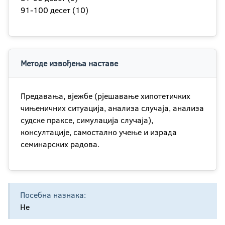
91-100 десет (10)
Методе извођења наставе
Предавања, вјежбе (рјешавање хипотетичких
чињеничних ситуација, анализа случаја, анализа
судске праксе, симулација случаја),
консултације, самостално учење и израда
семинарских радова.
Посебна назнака:
Не