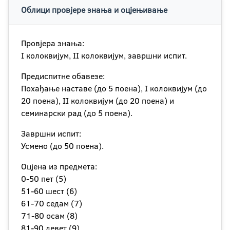
Облици провјере знања и оцјењивање
Провјера знања:
I колоквијум, II колоквијум, завршни испит.
Предиспитне обавезе:
Похађање наставе (до 5 поена), I колоквијум (до
20 поена), II колоквијум (до 20 поена) и
семинарски рад (до 5 поена).
Завршни испит:
Усмено (до 50 поена).
Оцјена из предмета:
0-50 пет (5)
51-60 шест (6)
61-70 седам (7)
71-80 осам (8)
81-90 девет (9)