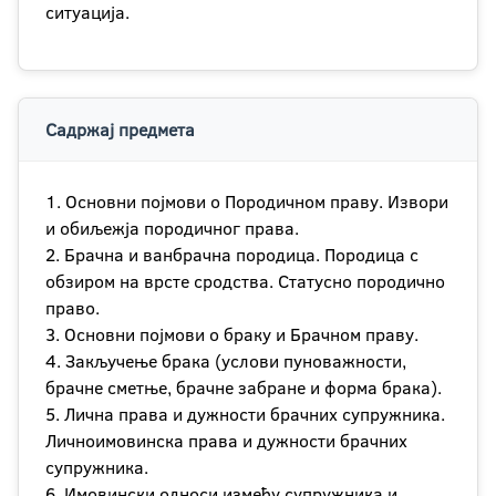
ситуација.
Садржај предмета
1. Основни појмови о Породичном праву. Извори
и обиљежја породичног права.
2. Брачна и ванбрачна породица. Породица с
обзиром на врсте сродства. Статусно породично
право.
3. Основни појмови о браку и Брачном праву.
4. Закључење брака (услови пуноважности,
брачне сметње, брачне забране и форма брака).
5. Лична права и дужности брачних супружника.
Личноимовинска права и дужности брачних
супружника.
6. Имовински односи између супружника и