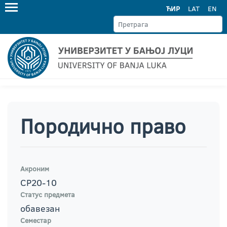
ЋИР
LAT
EN
Породично право
Акроним
СР20-10
Статус предмета
обавезан
Семестар