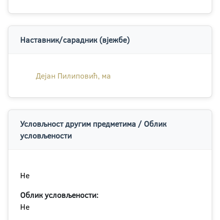
Наставник/сарадник (вјежбе)
Дејан Пилиповић, ма
Условљност другим предметима / Облик
условљености
Не
Облик условљености:
Не