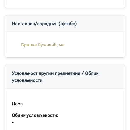
Наставник/сарадник (вјежбе)
Бранка Ружичић, ма
Условљност другим предметима / Облик
условљености
Нема
Облик условљености:
-