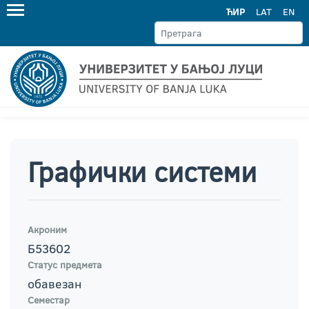
ЋИР
LAT
EN
Графички системи
Акроним
Б53602
Статус предмета
обавезан
Семестар