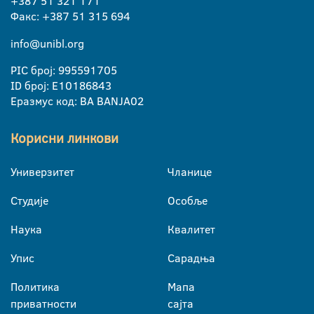
+387 51 321 171
Факс: +387 51 315 694
info@unibl.org
PIC број: 995591705
ID број: E10186843
Еразмус код: BA BANJA02
Корисни линкови
Универзитет
Чланице
Студије
Особље
Наука
Квалитет
Упис
Сарадња
Политика
Мапа
приватности
сајта