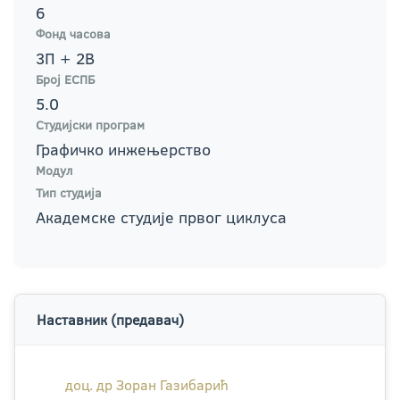
6
Фонд часова
3П + 2В
Број ЕСПБ
5.0
Студијски програм
Графичко инжењерство
Модул
Тип студија
Академске студије првог циклуса
Наставник (предавач)
доц. др Зоран Газибарић