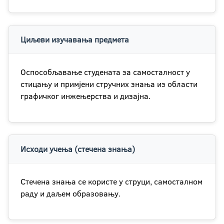
Циљеви изучавања предмета
Оспособљавање студената за самосталност у
стицању и примјени стручних знања из области
графичког инжењерства и дизајна.
Исходи учења (стечена знања)
Стечена знања се користе у струци, самосталном
раду и даљем образовању.