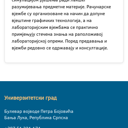
разумијевања предметне материје. Рачунарске
вјежбе су организоване на начин да допуне
вјештине графичких технологија, а на
лабораторијским вјежбама се практично
примјењују стечена знања на раположивој
лабораторијској опреми. Поред предавања и
вјежби редовно се одржавају и консултације.
Универзитетски град
Булевар војводе Петра Бојовића
Бања Лука, Република Српска