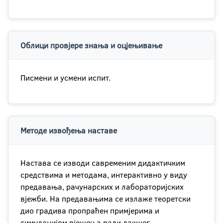
Облици провјере знања и оцјењивање
Писмени и усмени испит.
Методе извођења наставе
Настава се изводи савременим дидактичким
средствима и методама, интерактивно у виду
предавања, рачунарских и лабораторијских
вјежби. На предавањима се излаже теоретски
дио градива пропраћен примјерима и
симулацијом рјешења ради лакшег