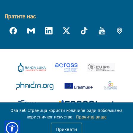
Пратите нас
Ова веб страница користи колачиће ради побољшања
корисничког искуства.
Прочитај више
Универзитет у Бањој Луци © 2026
Прихвати
Сва права задржана