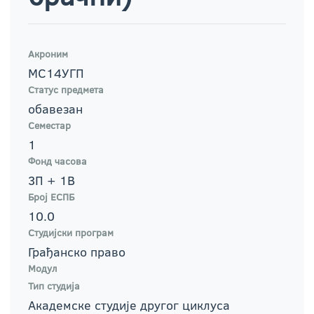
Акроним
МС14УГП
Статус предмета
обавезан
Семестар
1
Фонд часова
3П + 1В
Број ЕСПБ
10.0
Студијски програм
Грађанско право
Модул
Тип студија
Академске студије другог циклуса