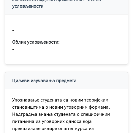
условљености
-
Облик условљености:
-
Циљеви изучавања предмета
Упознавање студената са новим теоријским
становиштима о новим уговорним формама.
Надградња знања студената о специфичним
питањима из уговорних односа која
превазилазе оквире општег курса из