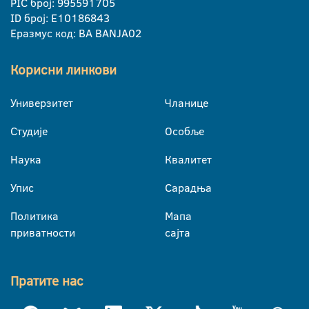
PIC број: 995591705
ID број: E10186843
Еразмус код: BA BANJA02
Корисни линкови
Универзитет
Чланице
Студије
Особље
Наука
Квалитет
Упис
Сарадња
Политика
Мапа
приватности
сајта
Пратите нас