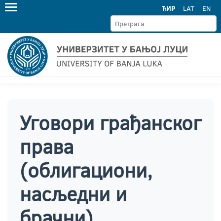
ЋИР
LAT
EN
Уговори грађанског
права
(облигациони,
насљедни и
брачни)