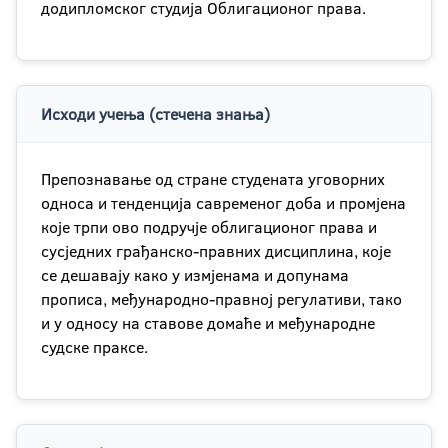
додипломског студија Облигационог права.
Исходи учења (стечена знања)
Препознавање од стране студената уговорних
односа и тенденција савременог доба и промјена
које трпи ово подручје облигационог права и
сусједних грађанско-правних дисциплина, које
се дешавају како у измјенама и допунама
прописа, међународно-правној регулативи, тако
и у односу на ставове домаће и међународне
судске праксе.