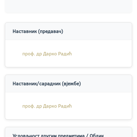
Наставник (предавач)
проф. др Дарко Радић
Наставник/сарадник (вјежбе)
проф. др Дарко Радић
Условљност другим предметима / Облик