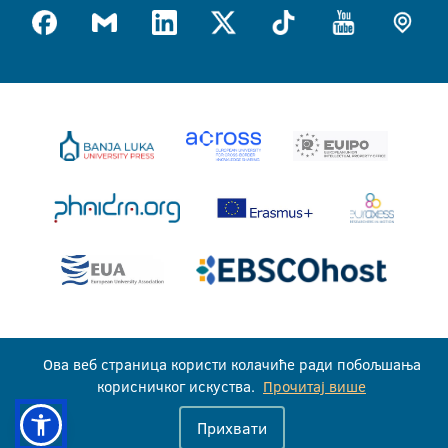
Универзитет у Бањој Луци © 2026
Ова веб страница користи колачиће ради побољшања
Сва права задржана
корисничког искуства.
Прочитај више
Прихвати