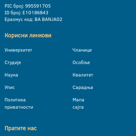
PIC број: 995591705
ID број: E10186843
Еразмус код: BA BANJA02
Корисни линкови
Универзитет
Чланице
Студије
Особље
Наука
Квалитет
Упис
Сарадња
Политика
Мапа
приватности
сајта
Пратите нас