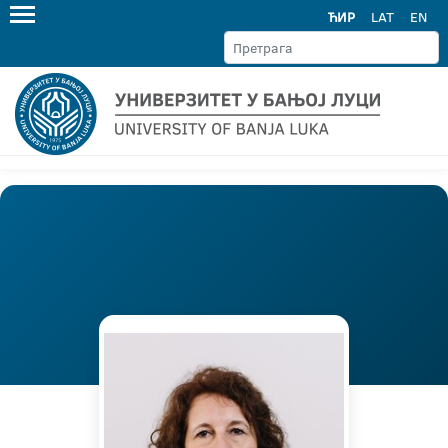
ЋИР
LAT
EN