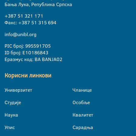
Бања Лука, Република Српска
+387 51 321 171
Факс: +387 51 315 694
info@unibl.org
PIC број: 995591705
ID број: E10186843
Еразмус код: BA BANJA02
Корисни линкови
Универзитет
Чланице
Студије
Особље
Наука
Квалитет
Упис
Сарадња