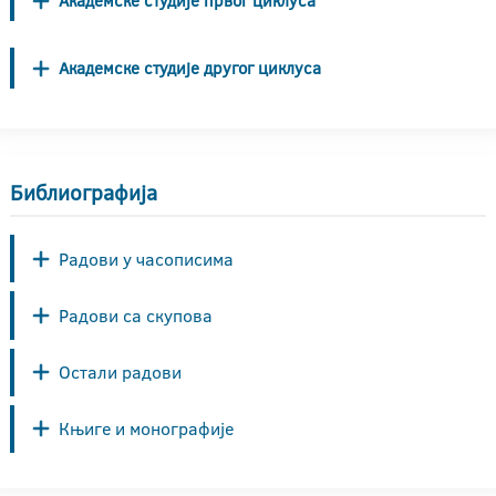
Академске студије првог циклуса
Академске студије другог циклуса
Библиографија
Радови у часописима
Радови са скупова
Остали радови
Књиге и монографије