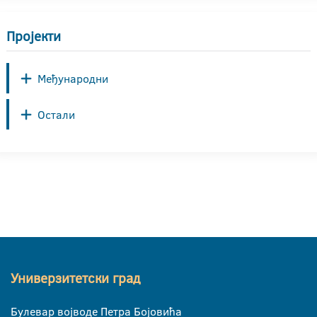
Пројекти
Међународни
Остали
Универзитетски град
Булевар војводе Петра Бојовића