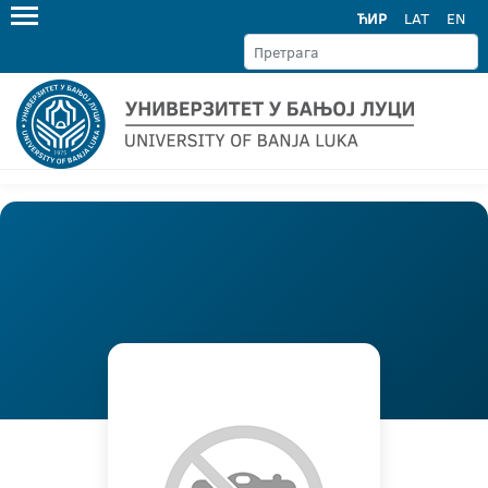
ЋИР
LAT
EN