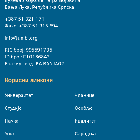
Булевар војводе Петра Бојовића
Бања Лука, Република Српска
+387 51 321 171
Факс: +387 51 315 694
info@unibl.org
PIC број: 995591705
ID број: E10186843
Еразмус код: BA BANJA02
Корисни линкови
Универзитет
Чланице
Студије
Особље
Наука
Квалитет
Упис
Сарадња