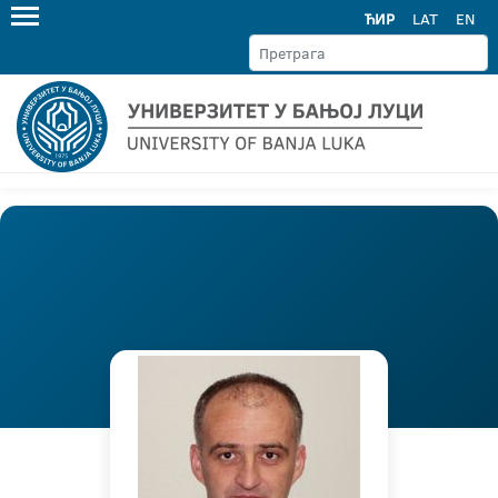
ЋИР
LAT
EN