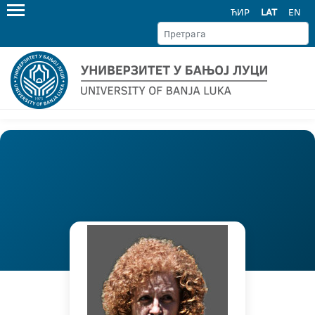
ЋИР
LAT
EN