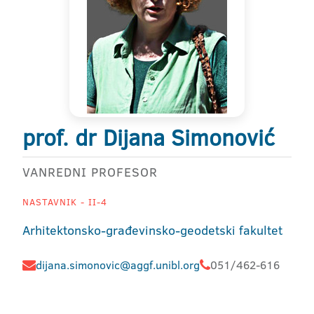
prof. dr Dijana Simonović
VANREDNI PROFESOR
NASTAVNIK - II-4
Arhitektonsko-građevinsko-geodetski fakultet
dijana.simonovic@aggf.unibl.org
051/462-616