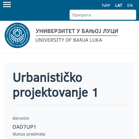
ЋИР
LAT
EN
Urbanističko
projektovanje 1
Akronim
OA07UP1
Status predmeta