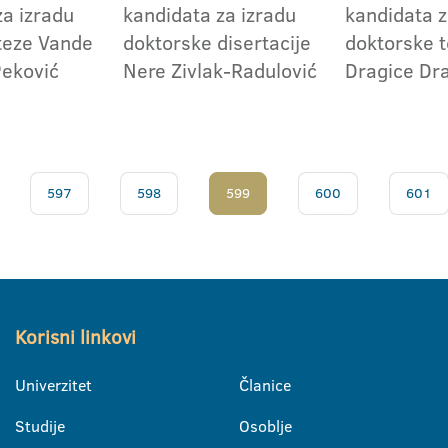
za izradu
kandidata za izradu
kandidata z
teze Vande
doktorske disertacije
doktorske 
eković
Nere Zivlak-Radulović
Dragice Dr
597
598
599
600
601
Korisni linkovi
Univerzitet
Članice
Studije
Osoblje