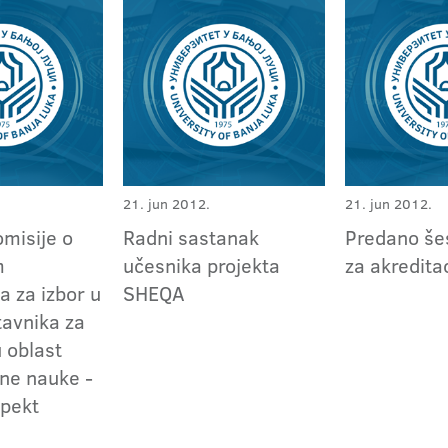
21. jun 2012.
21. jun 2012.
omisije o
Radni sastanak
Predano šes
m
učesnika projekta
za akredita
a za izbor u
SHEQA
tavnika za
 oblast
ne nauke -
spekt