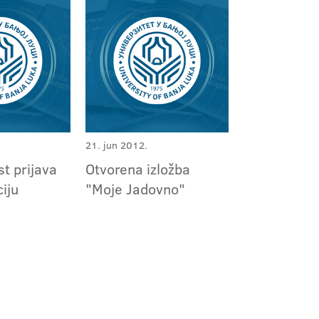
21. jun 2012.
t prijava
Otvorena izložba
ciju
"Moje Jadovno"