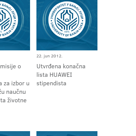
22. jun 2012.
omisije o
Utvrđena konačna
m
lista HUAWEI
 za izbor u
stipendista
užu naučnu
ita životne