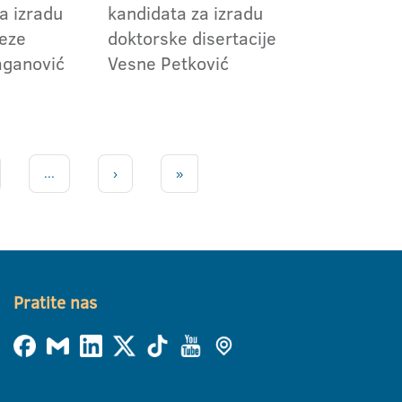
a izradu
kandidata za izradu
teze
doktorske disertacije
aganović
Vesne Petković
...
›
»
Pratite nas