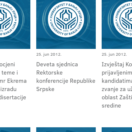
25. jun 2012.
25. jun 2012.
 ocjeni
Deveta sjednica
Izvještaj K
 teme i
Rektorske
prijavljeni
 mr Ekrema
konferencije Republike
kandidatima
 izradu
Srpske
zvanje za 
isertacije
oblast Zašt
sredine