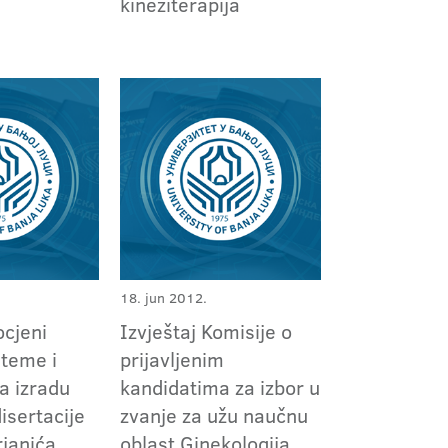
kineziterapija
18. jun 2012.
ocjeni
Izvještaj Komisije o
 teme i
prijavljenim
a izradu
kandidatima za izbor u
isertacije
zvanje za užu naučnu
rjanića
oblast Ginekologija,