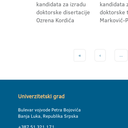
kandidata za izradu
kandidata 
doktorske disertacije
doktorske 
Ozrena Kordića
Marković-P
«
‹
...
Univerzitetski grad
Bulevar vojvode Petra Bojovića
Banja Luka, Republika Srpska
+387 51 321 171