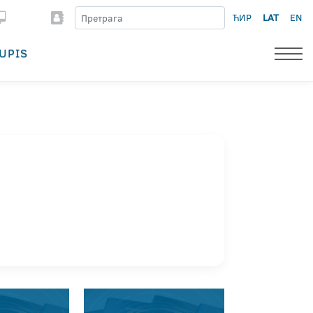
ЋИР
LAT
EN
UPIS