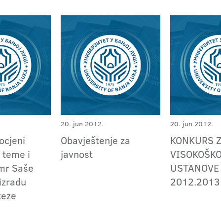
20. jun 2012.
20. jun 2012.
 ocjeni
Obavještenje za
KONKURS Z
 teme i
javnost
VISOKOŠK
mr Saše
USTANOVE
izradu
2012.2013
teze