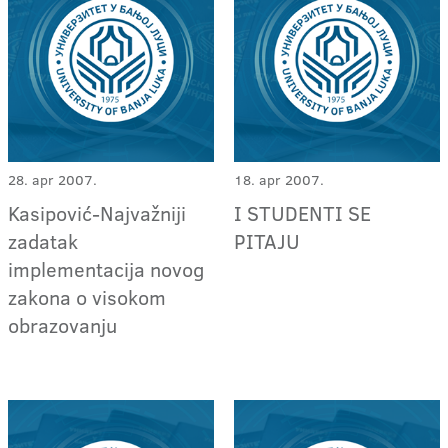
28. apr 2007.
18. apr 2007.
Kasipović-Najvažniji
I STUDENTI SE
zadatak
PITAJU
implementacija novog
zakona o visokom
obrazovanju