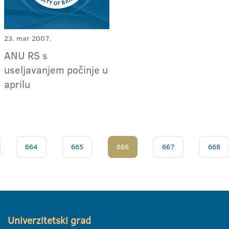
23. mar 2007.
ANU RS s
useljavanjem počinje u
aprilu
664
665
666
667
668
Univerzitetski grad