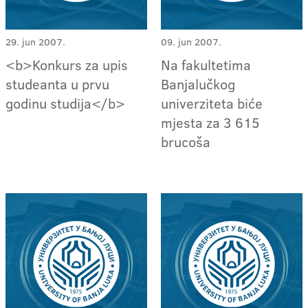
29. jun 2007.
09. jun 2007.
<b>Konkurs za upis
Na fakultetima
studeanta u prvu
Banjalučkog
godinu studija</b>
univerziteta biće
mjesta za 3 615
brucoša