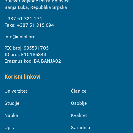
Bulevar vojvode Petra Bojovića
Banja Luka, Republika Srpska
+387 51 321 171
Faks: +387 51 315 694
info@unibl.org
PIC broj: 995591705
ID broj: E10186843
Erazmus kod: BA BANJA02
Korisni linkovi
Univerzitet
Članice
Studije
Osoblje
Nauka
Kvalitet
Upis
Saradnja