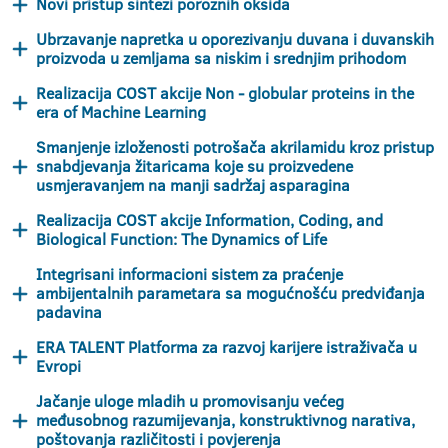
Novi pristup sintezi poroznih oksida
Ubrzavanje napretka u oporezivanju duvana i duvanskih
proizvoda u zemljama sa niskim i srednjim prihodom
Realizacija COST akcije Non - globular proteins in the
era of Machine Learning
Smanjenje izloženosti potrošača akrilamidu kroz pristup
snabdjevanja žitaricama koje su proizvedene
usmjeravanjem na manji sadržaj asparagina
Realizacija COST akcije Information, Coding, and
Biological Function: The Dynamics of Life
Integrisani informacioni sistem za praćenje
ambijentalnih parametara sa mogućnošću predviđanja
padavina
ERA TALENT Platforma za razvoj karijere istraživača u
Evropi
Jačanje uloge mladih u promovisanju većeg
međusobnog razumijevanja, konstruktivnog narativa,
poštovanja različitosti i povjerenja