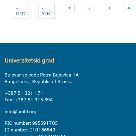
«
‹
1
2
3
4
First
Prev
Univerzitetski grad
Bulevar vojvode Petra Bojovica 1A
Banja Luka, Republic of Srpska
+387 51 321 171
Fax: +387 51 315 694
info@unibl.org
PIC number: 995591705
ID number: E10186843