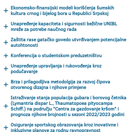
Ekonomsko-finansijski modeli korišćenja šumskih
kultura crnog i bijelog bora u Republici Srpskoj
Unapređenje kapaciteta i sigurnosti bežične UNIBL
mreže za potrebe naučnog rada
Zaštita rase gatačko govedo utvrđivanjem potencijalne
autohtonosti
Konferencija o studentskom preduzetništvu
Unapređenje upravljanja i rukovođenja kroz
podučavanje
Brza i prilagodljiva metodolgija za razvoj čipova
otvorenog dizajna i njihove primjene
Istraživanje stanja populacija gubara i borovog četnika
(Lymantria dispar L., Thaumatopoea pityocampa
Schiff.) na području "Centra za gazdovanje kršom" i
prognoza njihove brojnosti u sezoni 2022/2023 godini
Osiguranje sportskog obrazovanja kroz inovativne i
inkluzivne planove za rodnu ravnopravnost