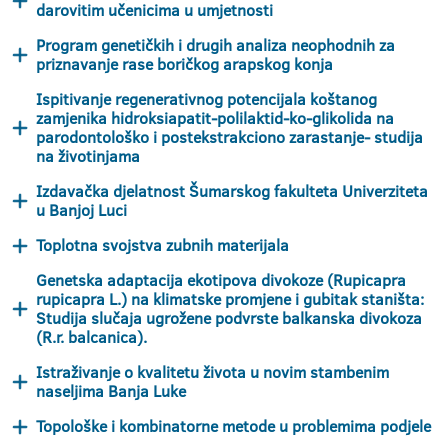
darovitim učenicima u umjetnosti
Program genetičkih i drugih analiza neophodnih za
priznavanje rase boričkog arapskog konja
Ispitivanje regenerativnog potencijala koštanog
zamjenika hidroksiapatit-polilaktid-ko-glikolida na
parodontološko i postekstrakciono zarastanje- studija
na životinjama
Izdavačka djelatnost Šumarskog fakulteta Univerziteta
u Banjoj Luci
Toplotna svojstva zubnih materijala
Genetska adaptacija ekotipova divokoze (Rupicapra
rupicapra L.) na klimatske promjene i gubitak staništa:
Studija slučaja ugrožene podvrste balkanska divokoza
(R.r. balcanica).
Istraživanje o kvalitetu života u novim stambenim
naseljima Banja Luke
Topološke i kombinatorne metode u problemima podjele