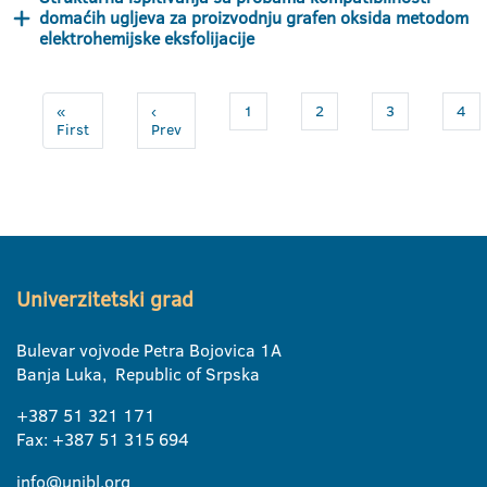
domaćih ugljeva za proizvodnju grafen oksida metodom
elektrohemijske eksfolijacije
«
‹
1
2
3
4
First
Prev
Univerzitetski grad
Bulevar vojvode Petra Bojovica 1A
Banja Luka, Republic of Srpska
+387 51 321 171
Fax: +387 51 315 694
info@unibl.org