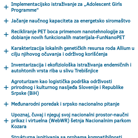
Implementacijsko istraživanje za „Adolescent Girls
Programme“
Jačanje naučnog kapaciteta za energetsko siromaštvo
Recikliranje PET boca primenom nanotehnologije za
dobianje novih funkcionalih materijala-FunNanoPET
Karakterizacija lokalnih genetičkih resursa roda Allium u
cilju njihovog očuvanja i održivog korišćenja
Inventarizacija i ekofiziološka istraživanja endemičnih i
autohtonih vrsta riba u slivu Trebišnjice
Agroturizam kao logistička podrška održivosti
prirodnog i kulturnog nasljeđa Slovenije i Republike
Srpske (BiH)
Međunarodni poredak i srpsko nacionalno pitanje
Upoznaj, čuvaj i njeguj svoj nacionalni prostor-naučni
prikaz i virtuelna (WebWR) šetnja Nacionalnim parkom
Kozara
Strukturna ispitivanja sa probama kompatibilnosti