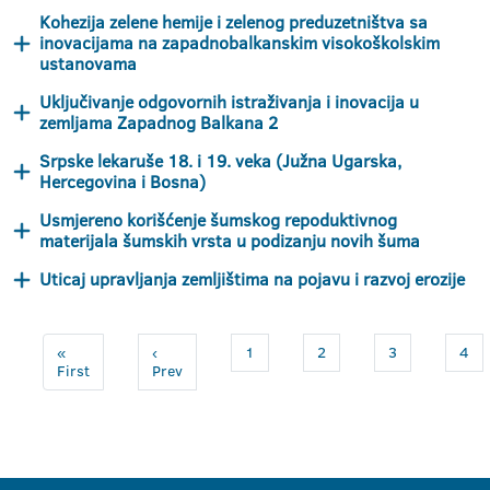
Kohezija zelene hemije i zelenog preduzetništva sa
inovacijama na zapadnobalkanskim visokoškolskim
ustanovama
Uključivanje odgovornih istraživanja i inovacija u
zemljama Zapadnog Balkana 2
Srpske lekaruše 18. i 19. veka (Južna Ugarska,
Hercegovina i Bosna)
Usmjereno korišćenje šumskog repoduktivnog
materijala šumskih vrsta u podizanju novih šuma
Uticaj upravljanja zemljištima na pojavu i razvoj erozije
«
‹
1
2
3
4
First
Prev