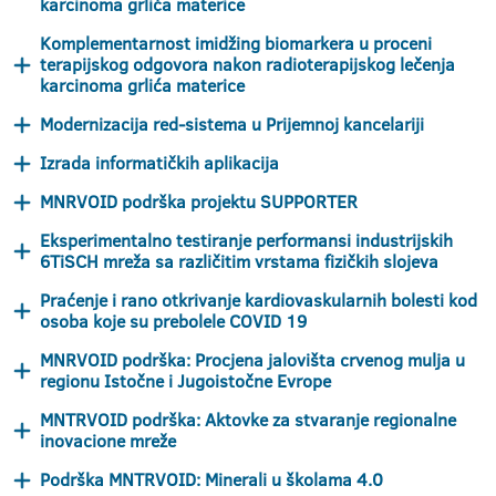
karcinoma grlića materice
Komplementarnost imidžing biomarkera u proceni
terapijskog odgovora nakon radioterapijskog lečenja
karcinoma grlića materice
Modernizacija red-sistema u Prijemnoj kancelariji
Izrada informatičkih aplikacija
MNRVOID podrška projektu SUPPORTER
Eksperimentalno testiranje performansi industrijskih
6TiSCH mreža sa različitim vrstama fizičkih slojeva
Praćenje i rano otkrivanje kardiovaskularnih bolesti kod
osoba koje su prebolele COVID 19
MNRVOID podrška: Procjena jalovišta crvenog mulja u
regionu Istočne i Jugoistočne Evrope
MNTRVOID podrška: Aktovke za stvaranje regionalne
inovacione mreže
Podrška MNTRVOID: Minerali u školama 4.0