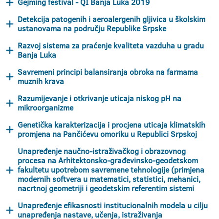
Gejming festival - QI Banja Luka 2019
Detekcija patogenih i aeroalergenih gljivica u školskim
ustanovama na području Republike Srpske
Razvoj sistema za praćenje kvaliteta vazduha u gradu
Banja Luka
Savremeni principi balansiranja obroka na farmama
muznih krava
Razumijevanje i otkrivanje uticaja niskog pH na
mikroorganizme
Genetička karakterizacija i procjena uticaja klimatskih
promjena na Pančićevu omoriku u Republici Srpskoj
Unapređenje naučno-istraživačkog i obrazovnog
procesa na Arhitektonsko-građevinsko-geodetskom
fakultetu upotrebom savremene tehnologije (primjena
modernih softvera u matematici, statistici, mehanici,
nacrtnoj geometriji i geodetskim referentim sistemi
Unapređenje efikasnosti institucionalnih modela u cilju
unapređenja nastave, učenja, istraživanja