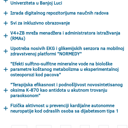
Univerziteta u Banjoj Luci
Izrada digitalnog repozitorijuma naučnih radova
Svi za inkluzivno obrazovanje
V4+ZB mreža menadžera i administratora istraživanja
(RMAs)
Upotreba nosivih EKG i glikemijskih senzora na mobilnoj
zdravstvenoj platformi "NORMEDY"
"Efekti sulftno-sulfitne mineralne vode na biološke
parametre koštanog metabolizma u eksperimentalnoj
osteoporozi kod pacova"
"Terapijska efikasnost i podnošljivost novosintetisanog
oksima K-870 kao antidota u akutnom trovanju
paraoksonom"
Fizička aktivnost u prevenciji kardijalne autonomne
neuropatije kod odraslih osoba sa dijabetesom tipa 1