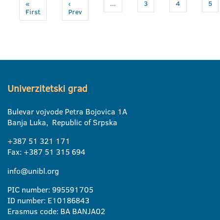
«
‹
...
3
4
5
First
Prev
Univerzitetski grad
Bulevar vojvode Petra Bojovica 1A
Banja Luka, Republic of Srpska
+387 51 321 171
Fax: +387 51 315 694
info@unibl.org
PIC number: 995591705
ID number: E10186843
Erasmus code: BA BANJA02