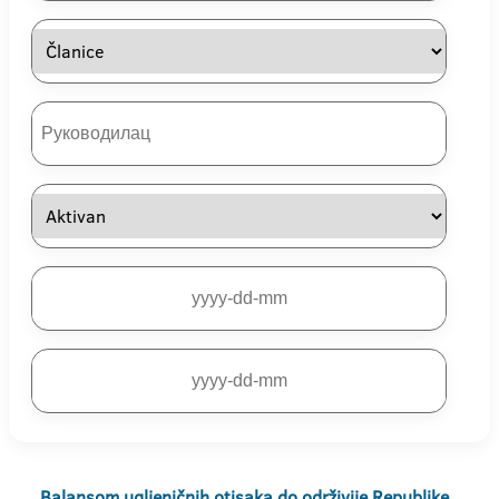
Balansom ugljeničnih otisaka do održivije Republike