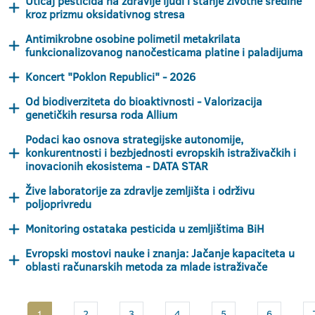
Uticaj pesticida na zdravlje ljudi i stanje životne sredine
kroz prizmu oksidativnog stresa
Antimikrobne osobine polimetil metakrilata
funkcionalizovanog nanočesticama platine i paladijuma
Koncert "Poklon Republici" - 2026
Od biodiverziteta do bioaktivnosti - Valorizacija
genetičkih resursa roda Allium
Podaci kao osnova strategijske autonomije,
konkurentnosti i bezbjednosti evropskih istraživačkih i
inovacionih ekosistema - DATA STAR
Žive laboratorije za zdravlje zemljišta i održivu
poljoprivredu
Monitoring ostataka pesticida u zemljištima BiH
Evropski mostovi nauke i znanja: Jačanje kapaciteta u
oblasti računarskih metoda za mlade istraživače
1
2
3
4
5
6