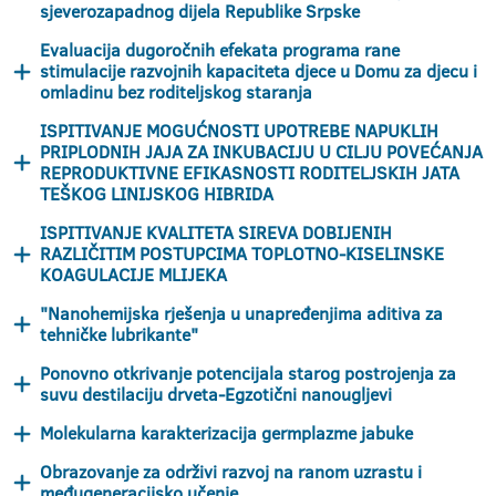
sjeverozapadnog dijela Republike Srpske
Evaluacija dugoročnih efekata programa rane
stimulacije razvojnih kapaciteta djece u Domu za djecu i
omladinu bez roditeljskog staranja
ISPITIVANJE MOGUĆNOSTI UPOTREBE NAPUKLIH
PRIPLODNIH JAJA ZA INKUBACIJU U CILJU POVEĆANJA
REPRODUKTIVNE EFIKASNOSTI RODITELJSKIH JATA
TEŠKOG LINIJSKOG HIBRIDA
ISPITIVANJE KVALITETA SIREVA DOBIJENIH
RAZLIČITIM POSTUPCIMA TOPLOTNO-KISELINSKE
KOAGULACIJE MLIJEKA
"Nanohemijska rješenja u unapređenjima aditiva za
tehničke lubrikante"
Ponovno otkrivanje potencijala starog postrojenja za
suvu destilaciju drveta-Egzotični nanougljevi
Molekularna karakterizacija germplazme jabuke
Obrazovanje za održivi razvoj na ranom uzrastu i
međugeneracijsko učenje