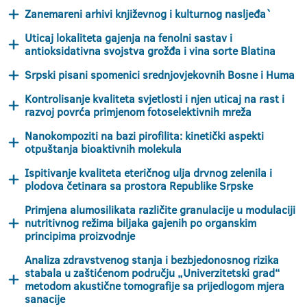
Zanemareni arhivi književnog i kulturnog nasljeđa`
Uticaj lokaliteta gajenja na fenolni sastav i
antioksidativna svojstva grožđa i vina sorte Blatina
Srpski pisani spomenici srednjovjekovnih Bosne i Huma
Kontrolisanje kvaliteta svjetlosti i njen uticaj na rast i
razvoj povrća primjenom fotoselektivnih mreža
Nanokompoziti na bazi pirofilita: kinetički aspekti
otpuštanja bioaktivnih molekula
Ispitivanje kvaliteta eteričnog ulja drvnog zelenila i
plodova četinara sa prostora Republike Srpske
Primjena alumosilikata različite granulacije u modulaciji
nutritivnog režima biljaka gajenih po organskim
principima proizvodnje
Analiza zdravstvenog stanja i bezbjedonosnog rizika
stabala u zaštićenom području „Univerzitetski grad“
metodom akustične tomografije sa prijedlogom mjera
sanacije