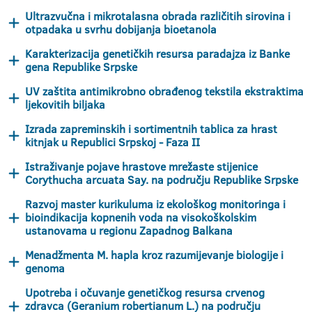
Ultrazvučna i mikrotalasna obrada različitih sirovina i
otpadaka u svrhu dobijanja bioetanola
Karakterizacija genetičkih resursa paradajza iz Banke
gena Republike Srpske
UV zaštita antimikrobno obrađenog tekstila ekstraktima
ljekovitih biljaka
Izrada zapreminskih i sortimentnih tablica za hrast
kitnjak u Republici Srpskoj - Faza II
Istraživanje pojave hrastove mrežaste stijenice
Corythucha arcuata Say. na području Republike Srpske
Razvoj master kurikuluma iz ekološkog monitoringa i
bioindikacija kopnenih voda na visokoškolskim
ustanovama u regionu Zapadnog Balkana
Menadžmenta M. hapla kroz razumijevanje biologije i
genoma
Upotreba i očuvanje genetičkog resursa crvenog
zdravca (Geranium robertianum L.) na području