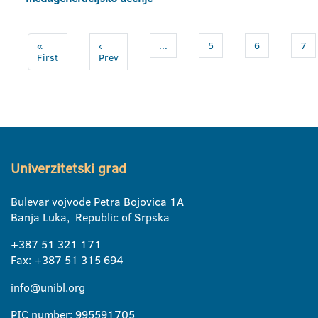
«
‹
...
5
6
7
First
Prev
Univerzitetski grad
Bulevar vojvode Petra Bojovica 1A
Banja Luka, Republic of Srpska
+387 51 321 171
Fax: +387 51 315 694
info@unibl.org
PIC number: 995591705