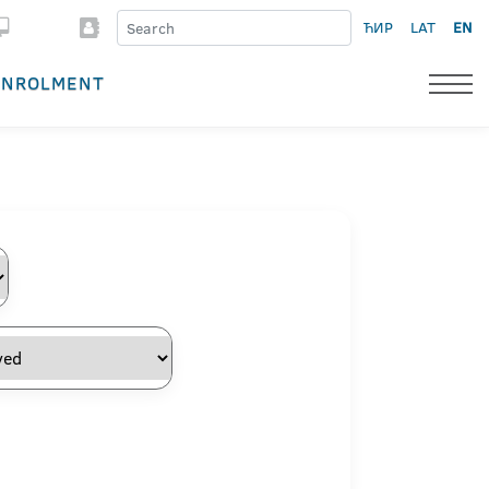
ЋИР
LAT
EN
ENROLMENT