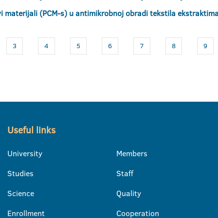
i materijali (PCM-s) u antimikrobnoj obradi tekstila ekstraktima 
3
4
5
6
7
8
9
Useful links
University
Members
Studies
Staff
Science
Quality
Enrollment
Cooperation