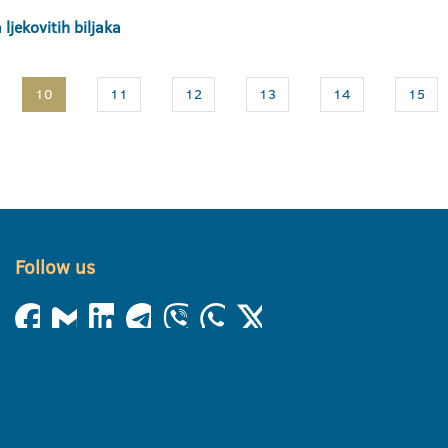
ljekovitih biljaka
10
11
12
13
14
15
Follow us