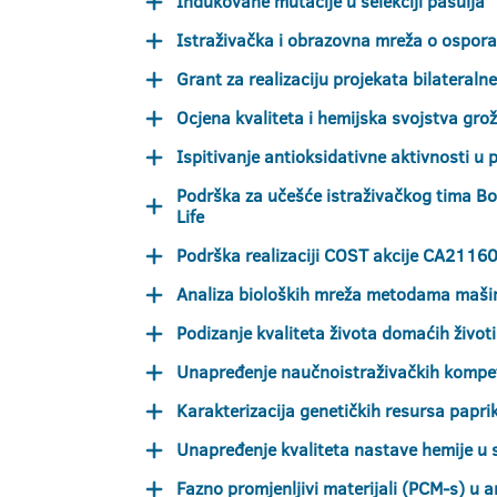
Indukovane mutacije u selekciji pasulja
Istraživačka i obrazovna mreža o ospora
Grant za realizaciju projekata bilatera
Ocjena kvaliteta i hemijska svojstva grož
Ispitivanje antioksidativne aktivnosti u 
Podrška za učešće istraživačkog tima Bo
Life
Podrška realizaciji COST akcije CA21160
Analiza bioloških mreža metodama maši
Podizanje kvaliteta života domaćih životi
Unapređenje naučnoistraživačkih kompet
Karakterizacija genetičkih resursa papri
Unapređenje kvaliteta nastave hemije u 
Fazno promjenljivi materijali (PCM-s) u a