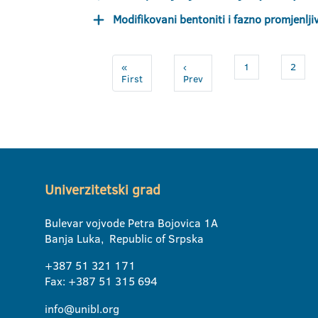
Modifikovani bentoniti i fazno promjenljiv
«
‹
1
2
First
Prev
Univerzitetski grad
Bulevar vojvode Petra Bojovica 1A
Banja Luka, Republic of Srpska
+387 51 321 171
Fax: +387 51 315 694
info@unibl.org