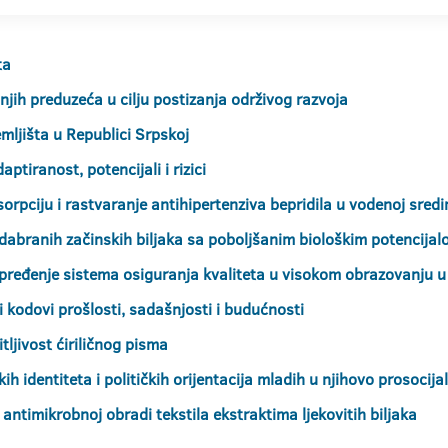
ta
dnjih preduzeća u cilju postizanja održivog razvoja
mljišta u Republici Srpskoj
tiranost, potencijali i rizici
orpciju i rastvaranje antihipertenziva bepridila u vodenoj sredi
odabranih začinskih biljaka sa poboljšanim biološkim potencija
ređenje sistema osiguranja kvaliteta u visokom obrazovanju u 
ki kodovi prošlosti, sadašnjosti i budućnosti
itljivost ćiriličnog pisma
ih identiteta i političkih orijentacija mladih u njihovo prosocij
u antimikrobnoj obradi tekstila ekstraktima ljekovitih biljaka