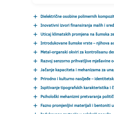
Dielektrične osobine polimernih kompozi
Inovativni izvori finansiranja malih i sre
Uticaj klimatskih promjena na šumska ze
Introdukovane šumske vrste – njihova adap
Metal-organski okviri za kontrolisanu des
Razvoj senzorno prihvatljive mješavine 
Jačanje kapaciteta i mehanizama za unap
Prirodno i kulturno nasljeđe – identitets
Ispitivanje tipografskih karakteristika i č
Psihološki mehanizmi pretvaranja političk
Fazno promjenljivi materijali i bentoniti 