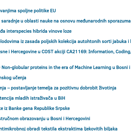
vanjima spoljne politike EU
lne saradnje u oblasti nauke na osnovu međunarodnih sporazuma
đa interspecies hibrida vinove loze
plodovima iz zasada poljskih kolekcija autohtonih sorti jabuka i
sne i Hercegovine u COST akciji CA21169: Information, Coding,
 Non-globular proteins in the era of Machine Learning u Bosn
nskog učenja
nja – postavljanje temelja za pozitivnu dobrobit životinja
encija mladih istraživača u BiH
ke iz Banke gena Republike Srpske
stručnom obrazovanju u Bosni i Hercegovini
ntimikrobnoj obradi tekstila ekstraktima ljekovitih biljaka