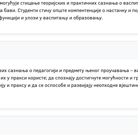
омогућује стицање теоријских и практичних сазнања о васп
 бави. Студенти стичу опште компентенције о настанку и по
функцији и улози у васпитању и образовању.
их сазнања о педагогији и предмету њеног проучавања – ва
а их у пракси користе; да спознају достигнуте могућности и
ју и праксу и да се оспособе и развијају неопходне вјештин