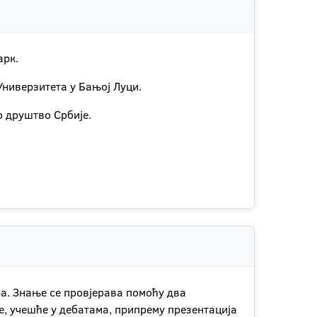
арк.
Универзитета у Бањој Луци.
ко друштво Србије.
а. Знање се провјерава помоћу два
е, учешће у дебатама, припрему презентација