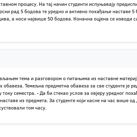
тавном процесу. На тај начин студенти испуњавају предиспи
рски рад 5 бодова те уредно и активно похађање наставе 5
дива, а носи највише 50 бодова. Коначна оцјена се изводи
ављањем тема и разговором о питањима из наставне материје
х обавеза. Темељна предметна обавеза за све студенте је р
 току семестра. - Да би стекао услов за овјеру уредног пох
аставе из предмета. За студенте који касне на час више од д
суствовали том часу.