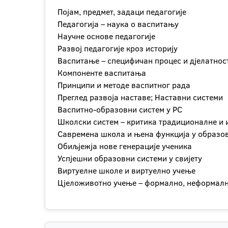
Појам, предмет, задаци педагогије
Педагогија – наука о васпитању
Научне основе педагогије
Развој педагогије кроз историју
Васпитање – специфичан процес и дјелатнос
Компоненте васпитања
Принципи и методе васпитног рада
Преглед развоја наставе; Наставни системи
Васпитно-образовни систем у РС
Школски систем – критика традиционалне и
Савремена школа и њена функција у образо
Обиљјежја нове генерације ученика
Успјешни образовни системи у свијету
Виртуелне школе и виртуелно учење
Цјеложивотно учење – формално, неформал