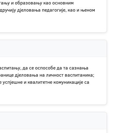
итању и образовању као основним
дручију дјеловања педагогије, као и њеном
спитању, да се оспособе да та сазнања
 границе дјеловања на личност васпитаника;
е успјешне и квалитетне комуникације са