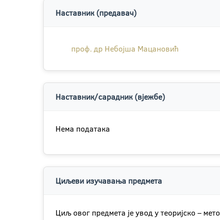
Наставник (предавач)
проф. др Небојша Мацановић
Наставник/сарадник (вјежбе)
Нема података
Циљеви изучавања предмета
Циљ овог предмета је увод у теоријско – ме