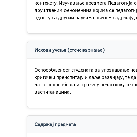
контексту. Изучавање предмета Педагогија 
друштвеним феноменима којима се педагогија
односу са другим наукама, њеном садржају, 
Исходи учења (стечена знања)
Оспособљеност студената за упознавање нов
критички преиспитају и даље развијају, те д
да се оспособе да истражују педагошку теори
васпитаницима.
Садржај предмета