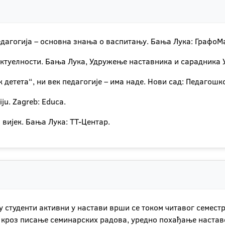
 Педагогија – основна знања о васпитању. Бања Лука: ГрафоМ
актуелности. Бања Лука, Удружење наставника и сарадника 
ек детета“, ни век педагогије – има наде. Нови сад: Педагош
ju. Zagreb: Educa.
И вијек. Бања Лука: ТТ-Центар.
 студенти активни у настави врши се током читавог семестр
је кроз писање семинарских радова, уредно похађање настав