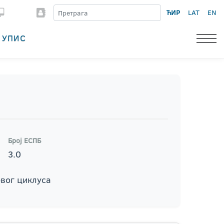
ЋИР
LAT
EN
УПИС
Број ЕСПБ
3.0
рвог циклуса