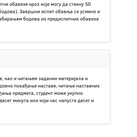
тне обавезе кроз које могу да стекну 50
 бодова). Завршни испит обавља се усмено и
 сабирањем бодова из предиспитних обавеза
, као и читањем заданих материјала и
едовно похађање наставе, читање наставних
ађања предмета, студент може укупно
есет минута или који час напусте десет и