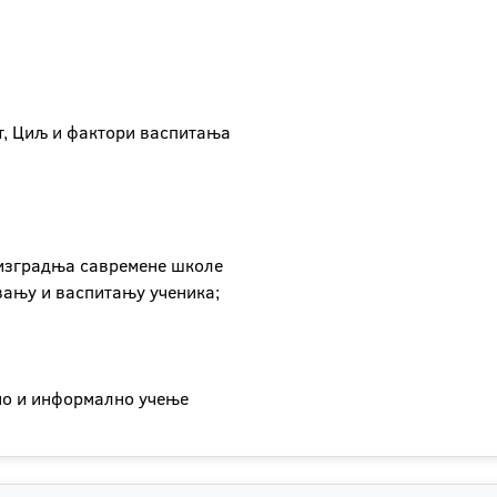
т, Циљ и фактори васпитања
 изградња савремене школе
вању и васпитању ученика;
но и информално учење