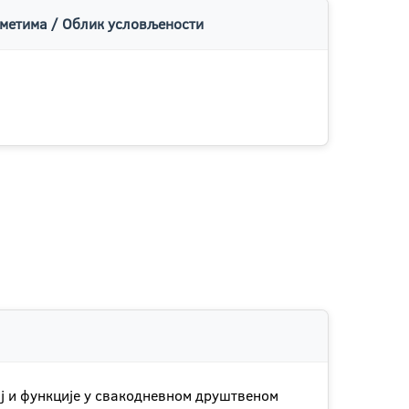
метима / Облик условљености
ај и функције у свакодневном друштвеном