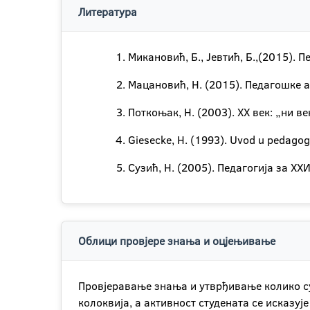
Литература
Микановић, Б., Јевтић, Б.,(2015).
Мацановић, Н. (2015). Педагошке 
Поткоњак, Н. (2003). ХХ век: „ни в
Giesecke, H. (1993). Uvod u pedagogi
Сузић, Н. (2005). Педагогија за XX
Облици провјере знања и оцјењивање
Провјеравање знања и утврђивање колико су
колоквија, а активност студената се исказу