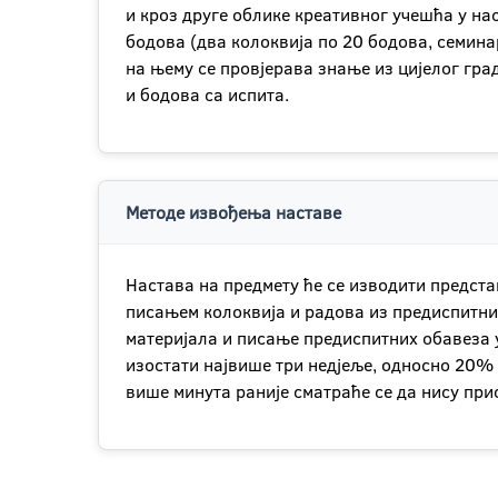
и кроз друге облике креативног учешћа у нас
бодова (два колоквија по 20 бодова, семина
на њему се провjерава знање из цијелог гра
и бодова са испита.
Методе извођења наставе
Настава на предмету ће се изводити предст
писањем колоквија и радова из предиспитни
материјала и писање предиспитних обавеза у
изостати највише три недјеље, односно 20% н
више минута раније сматраће се да нису при