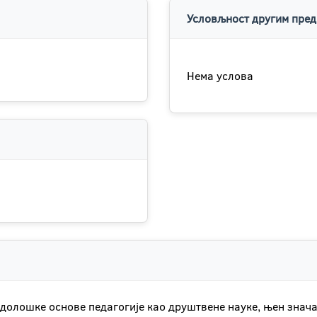
Условљност другим пред
Нема услова
тодолошке основе педагогије као друштвене науке, њен знач