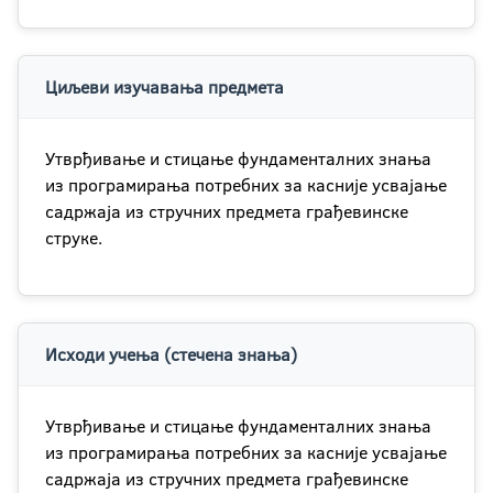
Циљеви изучавања предмета
Утврђивање и стицање фундаменталних знања
из програмирања потребних за касније усвајање
садржаја из стручних предмета грађевинске
струке.
Исходи учења (стечена знања)
Утврђивање и стицање фундаменталних знања
из програмирања потребних за касније усвајање
садржаја из стручних предмета грађевинске