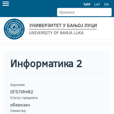
ЋИР
LAT
EN
Информатика 2
Акроним
ОГ07ИНФ2
Статус предмета
обавезан
Семестар