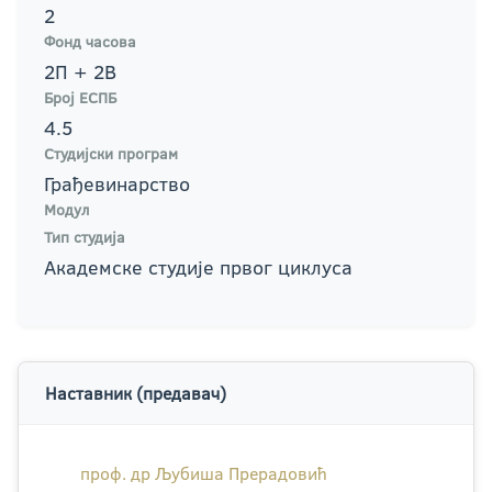
2
Фонд часова
2П + 2В
Број ЕСПБ
4.5
Студијски програм
Грађевинарство
Модул
Тип студија
Академске студије првог циклуса
Наставник (предавач)
проф. др Љубиша Прерадовић