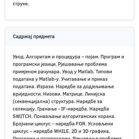
струке.
Садржај предмета
Увод. Алгоритам и процедура – појам. Програм и
програмски језици. Рјешавање проблема
примјеном рачунара. Увод у Matlab. Типови
података у Matlab-у. Учитавање и приказ
података. Изрази. Наредбе за додјељивање
вриједности. Низови. Матрице. Линијска
(секвенцијална) структура. Наредбе за
селекцију. Гранање - IF-наредба. Наредба
SWITCH. Понављање алгоритамских корака.
Бројчани циклус – наредба FOR. Условљени
циклус – наредба WHILE. 2D и 3D графика.
Програми и потпрограми. Рјешавање проблема