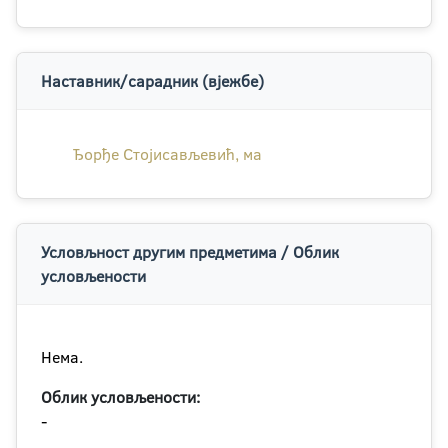
Наставник/сарадник (вјежбе)
Ђорђе Стојисављевић, ма
Условљност другим предметима / Облик
условљености
Нема.
Облик условљености:
-