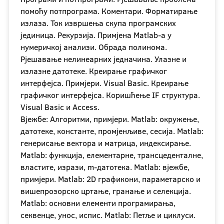
помоћу потпрограма. Коментари. Форматирање
излаза. Ток извршења скупа програмских
јединица. Рекурзија. Примјена Matlab-а у
нумеричкој анализи. Обрада полинома.
Рјешавање нелинеарних једначина. Улазне и
излазне датотеке. Креирање графичког
интерфејса. Примјери. Visual Basic. Креирање
графичког интерфејса. Коришћење IF структура.
Visual Basic и Access.
Вјежбе: Алгоритми, примјери. Matlab: окружење,
датотеке, константе, промјенљиве, сесија. Matlab:
генерисање вектора и матрица, индексирање.
Matlab: функција, елементарне, трансцеденталне,
властите, изрази, m-датотека. Matlab: вјежбе,
примјери. Мatlab: 2D графикони, параметарско и
вишепрозорско цртање, гранање и селекција.
Matlab: основни елементи програмирања,
секвенце, унос, испис. Matlab: Петље и циклуси.