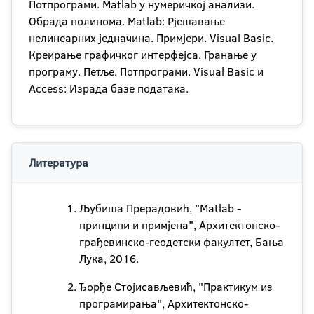
Потпрограми. Matlab у нумеричкој анализи.
Обрада полинома. Matlab: Рјешавање
нелинеарних једначина. Примјери. Visual Basic.
Креирање графичког интерфејса. Гранање у
програму. Петље. Потпрограми. Visual Basic и
Access: Израда базе података.
Литература
Љубиша Прерадовић, "Matlab -
принципи и примјена", Архитектонско-
грађевинско-геодетски факултет, Бања
Лука, 2016.
Ђорђе Стојисављевић, "Практикум из
програмирања", Архитектонско-