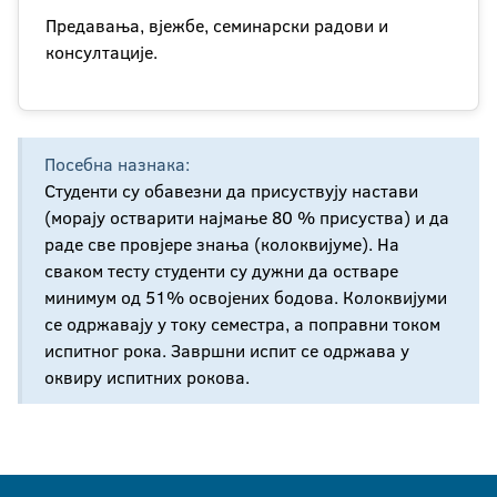
Предавања, вјежбе, семинарски радови и
консултације.
Посебна назнака:
Студенти су обавезни да присуствују настави
(морају остварити најмање 80 % присуства) и да
раде све провјере знања (колоквијуме). На
сваком тесту студенти су дужни да остваре
минимум од 51% освојених бодова. Колоквијуми
се одржавају у току семестра, а поправни током
испитног рока. Завршни испит се одржава у
оквиру испитних рокова.