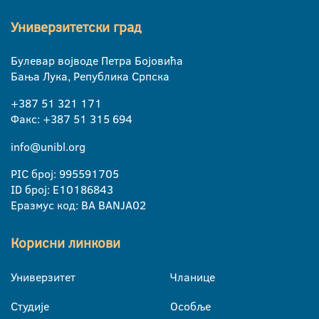
Универзитетски град
Булевар војводе Петра Бојовића
Бања Лука, Република Српска
+387 51 321 171
Факс: +387 51 315 694
info@unibl.org
PIC број: 995591705
ID број: E10186843
Еразмус код: BA BANJA02
Корисни линкови
Универзитет
Чланице
Студије
Особље