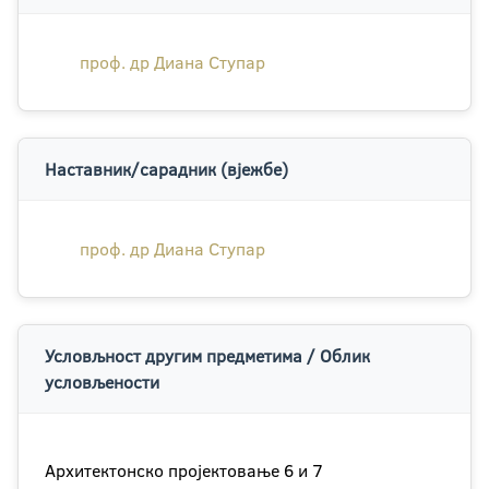
проф. др Диана Ступар
Наставник/сарадник (вјежбе)
проф. др Диана Ступар
Условљност другим предметима / Облик
условљености
Архитектонско пројектовање 6 и 7