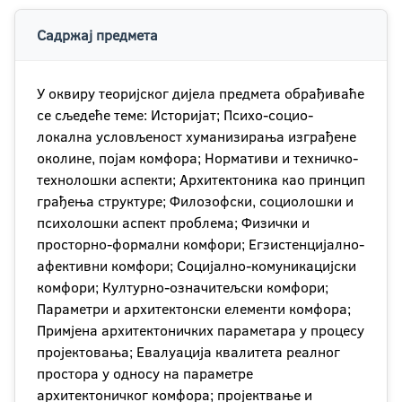
Садржај предмета
У оквиру теоријског дијела предмета обрађиваће
се сљедеће теме: Историјат; Психо-социо-
локална условљеност хуманизирања изграђене
околине, појам комфора; Нормативи и техничко‐
технолошки аспекти; Архитектоника као принцип
грађења структуре; Филозофски, социолошки и
психолошки аспект проблема; Физички и
просторно-формални комфори; Егзистенцијално-
афективни комфори; Социјално-комуникацијски
комфори; Културно-означитељски комфори;
Параметри и архитектонски елементи комфора;
Примјена архитектоничких параметара у процесу
пројектовања; Евалуација квалитета реалног
простора у односу на параметре
архитектоничког комфора; пројектвање и