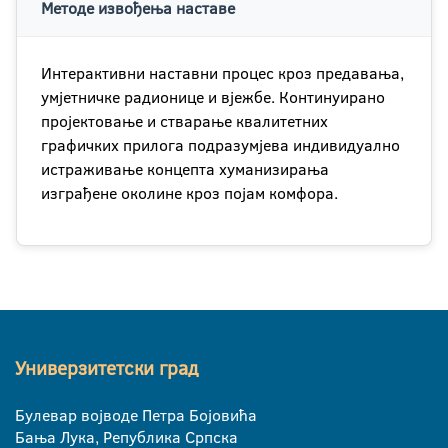
Методе извођења наставе
Интерактивни наставни процес кроз предавања,
умјетничке радионице и вјежбе. Континуирано
пројектовање и стварање квалитетних
графичких прилога подразумјева индивидуално
истраживање концепта хуманизирања
изграђене околине кроз појам комфора.
Универзитетски град
Булевар војводе Петра Бојовића
Бања Лука, Република Српска