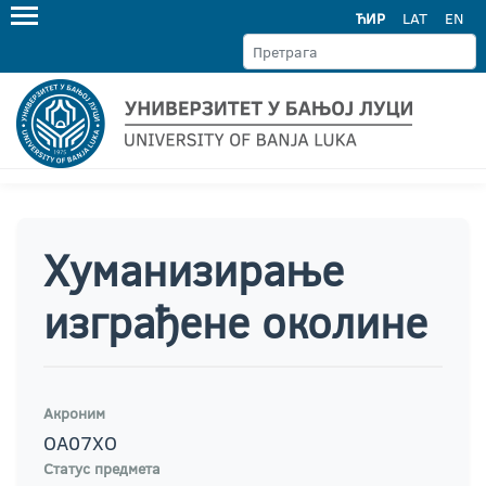
ЋИР
LAT
EN
Хуманизирање
изграђене околине
Акроним
ОА07ХО
Статус предмета