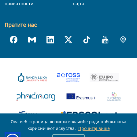
приватности
сајта
Пратите нас
Ова веб страница користи колачиће ради побољшања
корисничког искуства.
Прочитај више