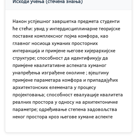
Исходи учења (стечена знања)
Након успјешног завршетка предмета студенти
ће стећи: увид у интердисциплинарне теоријске
поставке комплексног појма комфора, као
главног носиоца хуманих просторних
интеракција и примјене његове хијерархијске
структуре; способност да идентификују да
примјене квалитативне аспеката хуманог
унапређења изграђене околине ; вјештину
примјене параметара комфора и припадајућих
архитектонских елемената у процесу
пројектовања; способност евалуације квалитета
реалних простора у односу на архитектоничке
параметре; одређивање степена задовољства
неког простора кроз његове хумане аспекте