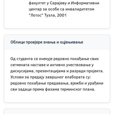
факултет у Сарајеву и Информативни
центар за особе са инвалидитетом
"Лотос" Тузла, 2001
Облици провјере знања и оцјењивање
Од студента се очекује редовно похађање свих
сегмената наставе и активно учествовање у
дискусијама, презентацијама и разради пројекта.
Услови за предају завршног елабората су:
редовно похађање предавања, вјежби и урађени
сви задаци према фазама терминског плана.