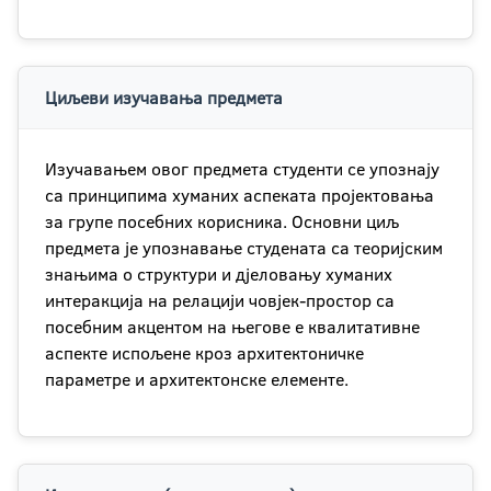
Циљеви изучавања предмета
Изучавањем овог предмета студенти се упознају
са принципима хуманих аспеката пројектовања
за групе посебних корисника. Основни циљ
предмета је упознавање студената са теоријским
знањима о структури и дјеловању хуманих
интеракција на релацији човјек-простор са
посебним акцентом на његове е квалитативне
аспекте испољене кроз архитектоничке
параметре и архитектонске елементе.