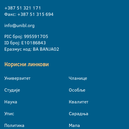
+387 51 321 171
Факс: +387 51 315 694
info@unibl.org
PIC број: 995591705
ID број: E10186843
Еразмус код: BA BANJA02
Корисни линкови
Универзитет
Чланице
Студије
Особље
Наука
Квалитет
Упис
Сарадња
Политика
Мапа