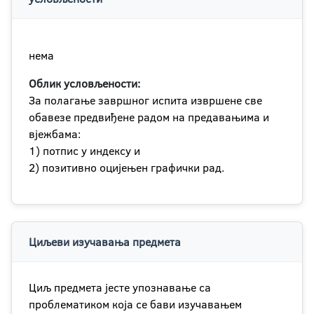
нема
Облик условљености:
За полагање завршног испита извршене све
обавезе предвиђене радом на предавањима и
вјежбама:
1) потпис у индексу и
2) позитивно оцијењен графички рад.
Циљеви изучавања предмета
Циљ предмета јесте упознавање са
проблематиком која се бави изучавањем