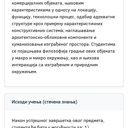
комерцијалних објеката, њиховим
карактеристикама у односу на локацију,
функцију, технолошки процес, одабир адекватне
структуре кроз примјену карактеристичних
конструктивних система, наглашавање
архитектонско-обликовне компоненте и
хуманизовање изграђеног простора. Студентима
се појашњава филозофија градње ових објеката
у макро и микро окружењу, као и њихова
интеракција са изграђеним и природним
окружењем.
Исходи учења (стечена знања)
Након успjешног завршетка овог предмета,
студенти ће бити у могућности да: 1)