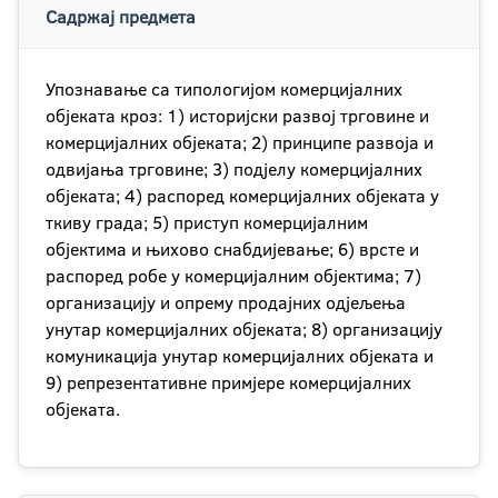
Садржај предмета
Упознавање са типологијом комерцијалних
објеката кроз: 1) историјски развој трговине и
комерцијалних објеката; 2) принципе развоја и
одвијања трговине; 3) подјелу комерцијалних
објеката; 4) распоред комерцијалних објеката у
ткиву града; 5) приступ комерцијалним
објектима и њихово снабдијевање; 6) врсте и
распоред робе у комерцијалним објектима; 7)
организацију и опрему продајних одјељења
унутар комерцијалних објеката; 8) организацију
комуникација унутар комерцијалних објеката и
9) репрезентативне примјере комерцијалних
објеката.