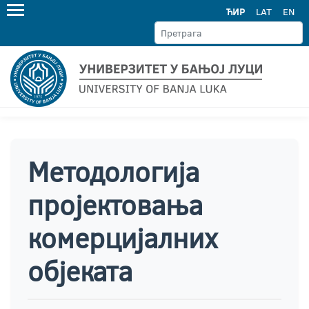
ЋИР
LAT
EN
Методологија
пројектовања
комерцијалних
објеката