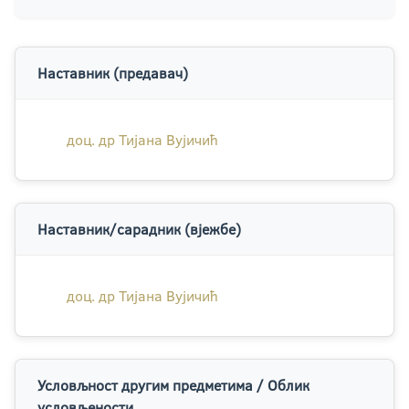
Наставник (предавач)
доц. др Тијана Вујичић
Наставник/сарадник (вјежбе)
доц. др Тијана Вујичић
Условљност другим предметима / Облик
условљености