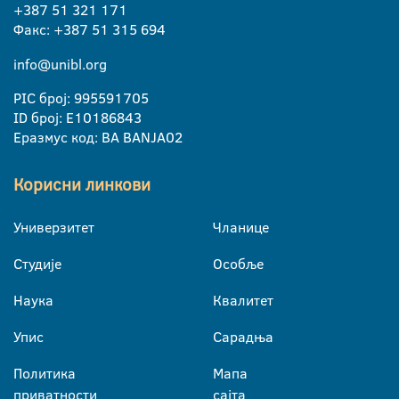
+387 51 321 171
Факс: +387 51 315 694
info@unibl.org
PIC број: 995591705
ID број: E10186843
Еразмус код: BA BANJA02
Корисни линкови
Универзитет
Чланице
Студије
Особље
Наука
Квалитет
Упис
Сарадња
Политика
Мапа
приватности
сајта