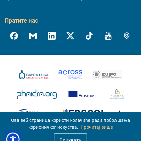
Пратите нас
Ова веб страница користи колачиће ради побољшања
корисничког искуства.
Прочитај више
Универзитет у Бањој Луци © 2026
Прихвати