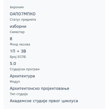
Акроним
ОАП07МПКО
Статус предмета
изборни
Семестар
8
Фонд часова
1П + 3В
Број ЕСПБ
5.0
Студијски програм
Архитектура
Модул
Архитектонско пројектовање
Тип студија
Академске студије првог циклуса