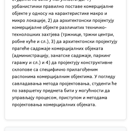
урбанистички правилно поставе комерцијалне
објекте у односу на карактеристике макро и
микро локације, 2) да архитектонски пројектују
комерцијалне објекте различитих техничко-
технолошких захтјева (тржнице, тржни центри,
робне куће и сл.), 3) да архитектонски пројектују
пратеће садржаје комерцијалних објеката
(администрацију, занатске садржаје, паркинг
гаражу и сл.) и 4) да пројектују конструктивне
склопове са специфично прилагођеним
распонима комерцијалним објектима. У погледу
савладавања метода пројектовања, студенти ће
по завршетку предмета бити у могућности да
управљају процесом, приступом и методама
пројектовања комерцијалних објеката.