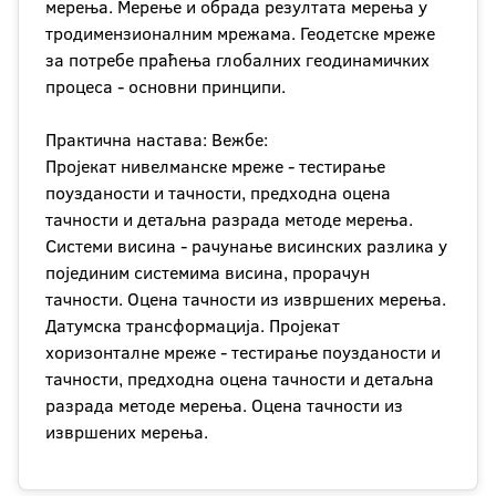
мерења. Мерење и обрада резултата мерења у
тродимензионалним мрежама. Геодетске мреже
за потребе праћења глобалних геодинамичких
процеса - основни принципи.
Практична настава: Вежбе:
Пројекат нивелманске мреже - тестирање
поузданости и тачности, предходна оцена
тачности и детаљна разрада методе мерења.
Системи висина - рачунање висинских разлика у
појединим системима висина, прорачун
тачности. Оцена тачности из извршених мерења.
Датумска трансформација. Пројекат
хоризонталне мреже - тестирање поузданости и
тачности, предходна оцена тачности и детаљна
разрада методе мерења. Оцена тачности из
извршених мерења.