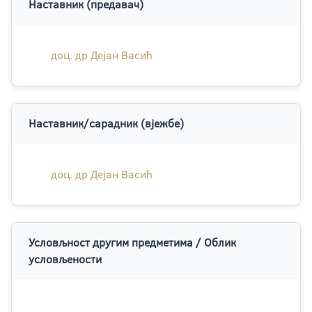
Наставник (предавач)
доц. др Дејан Васић
Наставник/сарадник (вјежбе)
доц. др Дејан Васић
Условљност другим предметима / Облик
условљености