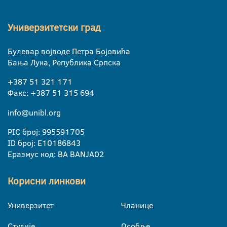
Универзитетски град
Булевар војводе Петра Бојовића
Бања Лука, Република Српска
+387 51 321 171
Факс: +387 51 315 694
info@unibl.org
PIC број: 995591705
ID број: E10186843
Еразмус код: BA BANJA02
Корисни линкови
Универзитет
Чланице
Студије
Особље