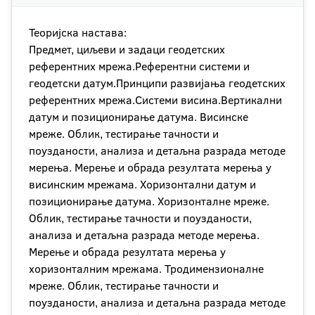
Теоријска настава:
Предмет, циљеви и задаци геодетских
референтних мрежа.Референтни системи и
геодетски датум.Принципи развијања геодетских
референтних мрежа.Системи висина.Вертикални
датум и позиционирање датума. Висинске
мреже. Облик, тестирање тачности и
поузданости, анализа и детаљна разрада методе
мерења. Мерење и обрада резултата мерења у
висинским мрежама. Хоризонтални датум и
позиционирање датума. Хоризонталне мреже.
Облик, тестирање тачности и поузданости,
анализа и детаљна разрада методе мерења.
Мерење и обрада резултата мерења у
хоризонталним мрежама. Тродимензионалне
мреже. Облик, тестирање тачности и
поузданости, анализа и детаљна разрада методе