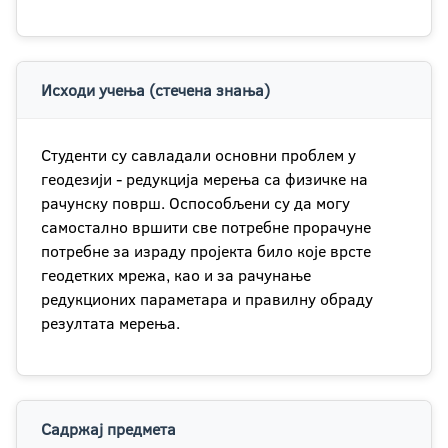
Исходи учења (стечена знања)
Студенти су савладали основни проблем у
геодезији - редукција мерења са физичке на
рачунску површ. Оспособљени су да могу
самостално вршити све потребне прорачуне
потребне за израду пројекта било које врсте
геодетких мрежа, као и за рачунање
редукционих параметара и правилну обраду
резултата мерења.
Садржај предмета