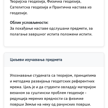
Теоријска геодезија, Физичка геодезија,
Сателитска геодезија и Практична настава из
геодезије.
Облик условљености:
За похађање наставе одслушани предмети, за
полагање завршног испита положени испити.
Циљеви изучавања предмета
Упознавање студената са теоријом, принципима
и методама развијања геодетских референтних
мрежа. Циљ је и да студенти овладају материјом
везаном за суштински проблем геодезије -
редукција мерених вредности са физичке
површи Земље на неку од рачунских површи.