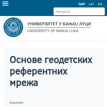
ЋИР
LAT
EN
Основе геодетских
референтних
мрежа
Акроним