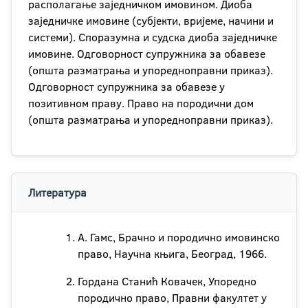
располагање заједничком имовином. Диоба
заједничке имовине (субјекти, вријеме, начини и
системи). Споразумна и судска диоба заједничке
имовине. Одговорност супружника за обавезе
(општа разматрања и упоредноправни приказ).
Одговорност супружника за обавезе у
позитивном праву. Право на породични дом
(општа разматрања и упоредноправни приказ).
Литература
А. Гамс, Брачно и породично имовинско
право, Научна књига, Београд, 1966.
Гордана Станић Ковачек, Упоредно
породично право, Правни факултет у