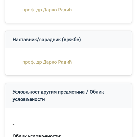
проф. др Дарко Радић
Наставник/сарадник (вјежбе)
проф. др Дарко Радић
Условљност другим предметима / Облик
условљености
-
Облик условљености: