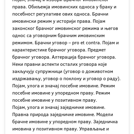
права. Обиљежја имовинских односа у браку и
посебност регулативе ових односа. Брачни
имовински режим у историји права. Појам
законског брачног имовинског режима и његов
однос са уговорним брачним имовинским
режимом. Брачни уговор – pro et contra. Појам и
карактеристике брачног уговора. Предмет
брачног уговора. Алтерација брачног уговора.
Неки правни аспекти осталих уговора које
закључују супружници (уговор о доживотном
издржавању, уговор о поклону и уговор о раду).
Појам, улога и значај посебне имовине. Режим
посебне имовине у упоредном праву. Режим
посебне имовине у позитивном праву.
Појам, улога и значај заједничке имовине.
Правна природа заједничке имовине. Модели
брачне имовине у упоредном праву. Заједничка
имовина у позитивном праву. Управљање и