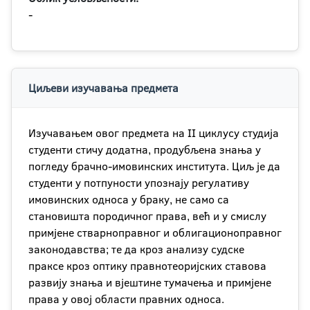
-
Циљеви изучавања предмета
Изучавањем овог предмета на II циклусу студија
студенти стичу додатна, продубљена знања у
погледу брачно-имовинских института. Циљ је да
студенти у потпуности упознају регулативу
имовинских односа у браку, не само са
становишта породичног права, већ и у смислу
примјене стварноправног и облигационоправног
законодавства; те да кроз анализу судске
праксе кроз оптику правнотеоријских ставова
развију знања и вјештине тумачења и примјене
права у овој области правних односа.