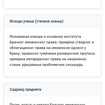
Исходи учења (стечена знања)
Познавање извора и основних института
Брачног имовинског права; примјена стварног и
облигационог права на имовинске односе у
браку; правилно тумачење релевантних прописа;
примјена материјалног права на чињенично
стање; рјешавање проблемских ситуација.
Садржај предмета
Појам, значај и извори Брачног имовинског