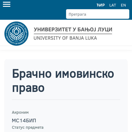
ЋИР
LAT
EN
Брачно имовинско
право
Акроним
МС14БИП
Статус предмета