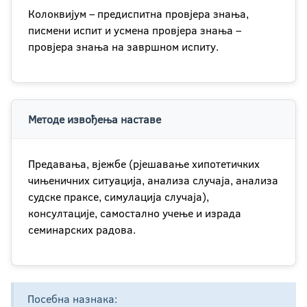
Колоквијум – предиспитна провјера знања,
писмени испит и усмена провјера знања –
провјера знања на завршном испиту.
Методе извођења наставе
Предавања, вјежбе (рјешавање хипотетичких
чињеничних ситуација, анализа случаја, анализа
судске праксе, симулација случаја),
консултације, самостално учење и израда
семинарских радова.
Посебна назнака: