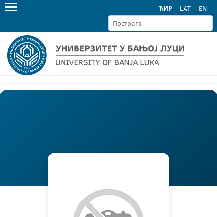
ЋИР
LAT
EN