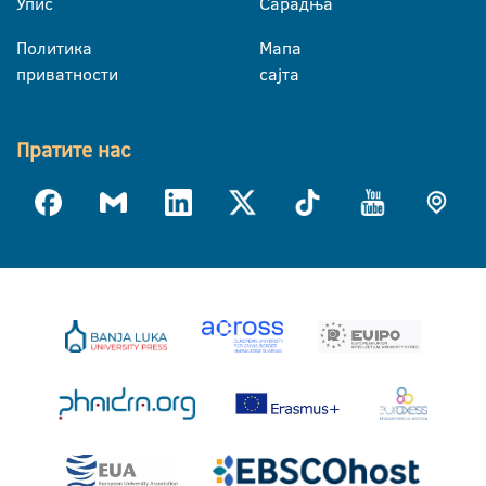
Упис
Сарадња
Политика
Мапа
приватности
сајта
Пратите нас