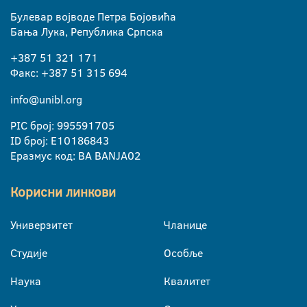
Булевар војводе Петра Бојовића
Бања Лука, Република Српска
+387 51 321 171
Факс: +387 51 315 694
info@unibl.org
PIC број: 995591705
ID број: E10186843
Еразмус код: BA BANJA02
Корисни линкови
Универзитет
Чланице
Студије
Особље
Наука
Квалитет