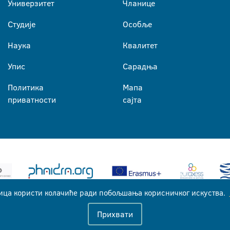
Универзитет
Чланице
Студије
Особље
Наука
Квалитет
Упис
Сарадња
Политика
Мапа
приватности
сајта
ица користи колачиће ради побољшања корисничког искуства.
Универзитет у Бањој Луци © 2026
Прихвати
Сва права задржана