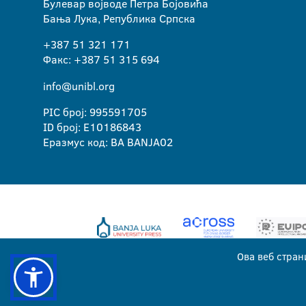
Булевар војводе Петра Бојовића
Бања Лука, Република Српска
+387 51 321 171
Факс: +387 51 315 694
info@unibl.org
PIC број: 995591705
ID број: E10186843
Еразмус код: BA BANJA02
Ова веб стран