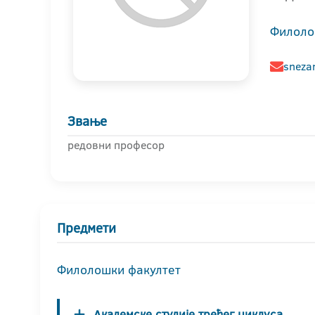
Филоло
snezan
Звање
редовни професор
Предмети
Филолошки факултет
Академске студије трећег циклуса