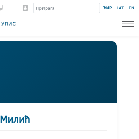
ЋИР
LAT
EN
УПИС
 Милић