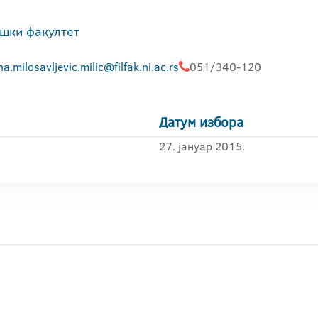
шки факултет
a.milosavljevic.milic@filfak.ni.ac.rs
051/340-120
Датум избора
27. јануар 2015.