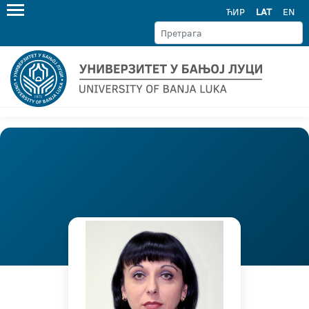
ЋИР
LAT
EN