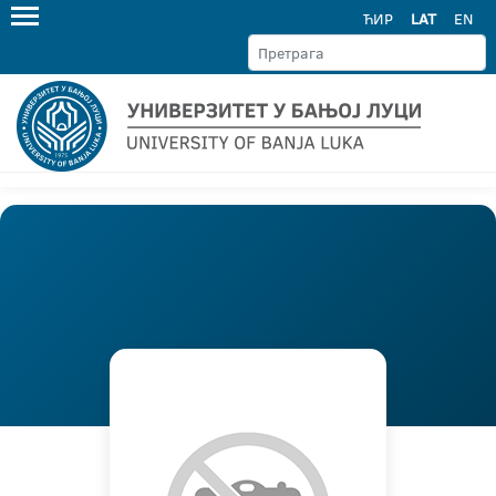
ЋИР
LAT
EN