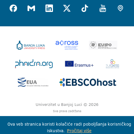
Univerzitet u Banjoj Luci © 2026
Sva prava zadržana
Ova veb stranica koristi kolačiće radi poboljšanja korisničkog
iskustva.
Pročitaj više