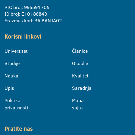
PIC broj: 995591705
ID broj: E10186843
Erazmus kod: BA BANJA02
Korisni linkovi
Univerzitet
Članice
Studije
Osoblje
Nauka
Kvalitet
Upis
Saradnja
Politika
Mapa
privatnosti
sajta
Pratite nas