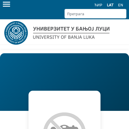
ЋИР
LAT
EN