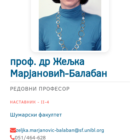
проф. др Жељка
Марјановић-Балабан
РЕДОВНИ ПРОФЕСОР
НАСТАВНИК - II-4
Шумарски факултет
zeljka.marjanovic-balaban@sf.unibl.org
051/464-628