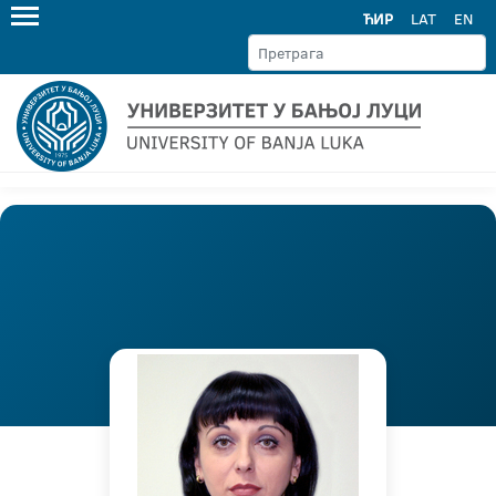
ЋИР
LAT
EN