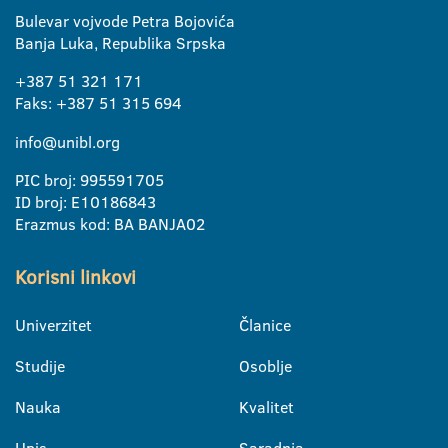
Bulevar vojvode Petra Bojovića
Banja Luka, Republika Srpska
+387 51 321 171
Faks: +387 51 315 694
info@unibl.org
PIC broj: 995591705
ID broj: E10186843
Erazmus kod: BA BANJA02
Korisni linkovi
Univerzitet
Članice
Studije
Osoblje
Nauka
Kvalitet
Upis
Saradnja