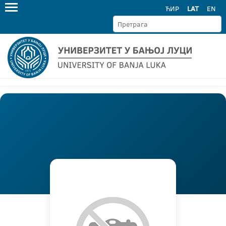
ЋИР
LAT
EN