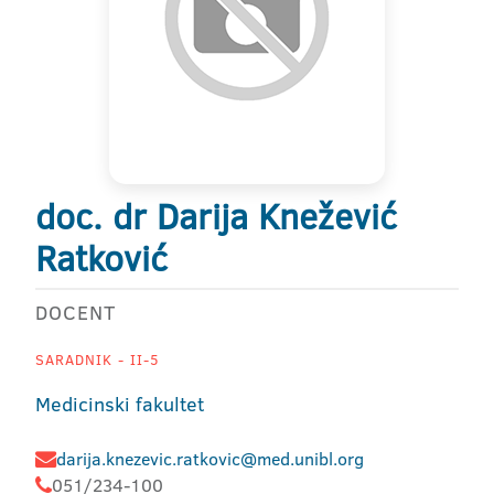
doc. dr Darija Knežević
Ratković
DOCENT
SARADNIK - II-5
Medicinski fakultet
darija.knezevic.ratkovic@med.unibl.org
051/234-100