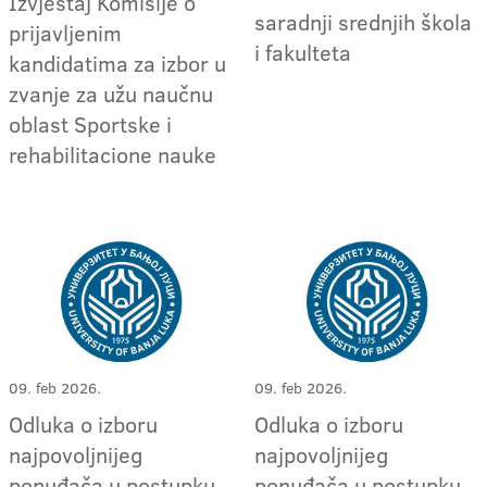
Izvještaj Komisije o
saradnji srednjih škola
prijavljenim
i fakulteta
kandidatima za izbor u
zvanje za užu naučnu
oblast Sportske i
rehabilitacione nauke
09. feb 2026.
09. feb 2026.
Odluka o izboru
Odluka o izboru
najpovoljnijeg
najpovoljnijeg
ponuđača u postupku
ponuđača u postupku