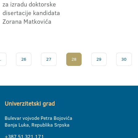
za izradu doktorske
disertacije kandidata
Zorana Matkovića
.
26
27
28
29
30
Univerzitetski grad
Bulevar vojvode Petra Bojovića
Banja Luka, Republika Srpska
+387 51 321 171