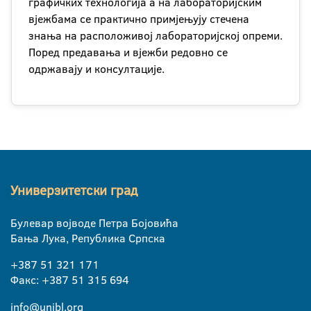
графичких технологија а на лабораторијским
вјежбама се практично примјењују стечена
знања на расположивој лабораторијској опреми.
Поред предавања и вјежби редовно се
одржавају и консултације.
Универзитетски град
Булевар војводе Петра Бојовића
Бања Лука, Република Српска
+387 51 321 171
Факс: +387 51 315 694
info@unibl.org