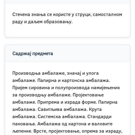
Стечена знања се користе у струци, самосталном
раду и даљем образовању.
Садржај предмета
Производња амбалаже, значај и улога
амбалаже. Папирна и картонска амбалажа.
Пријем сировина и полупроизвода намијењених
за производњу амбалаже. Пројектовање
амбалаже. Припрема и израда форме. Папирна
амбалажа. Савитљива амбалажа. Крута
амбалажа. Системска амбалажа. Стандарди
паковања. Амбалажа од картона и валовите
љепенке. Врсте, пројектовање, опрема за израду,