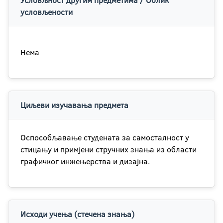
Условљност другим предметима / Облик
условљености
Нема
Циљеви изучавања предмета
Оспособљавање студената за самосталност у
стицању и примјени стручних знања из области
графичког инжењерства и дизајна.
Исходи учења (стечена знања)