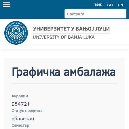
ЋИР
LAT
EN
Графичка амбалажа
Акроним
Б54721
Статус предмета
обавезан
Семестар