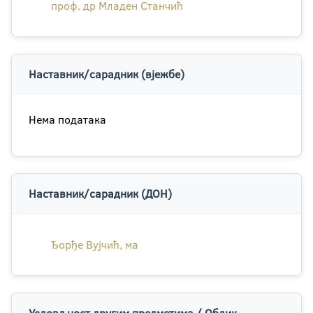
проф. др Младен Станчић
Наставник/сарадник (вјежбе)
Нема података
Наставник/сарадник (ДОН)
Ђорђе Вујчић, ма