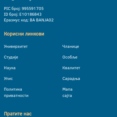
PIC број: 995591705
ID број: E10186843
Еразмус код: BA BANJA02
Корисни линкови
Универзитет
Чланице
Студије
Особље
Наука
Квалитет
Упис
Сарадња
Политика
Мапа
приватности
сајта
Пратите нас