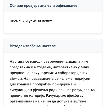
Облици провјере знања и оцјењивање
Писмени и усмени испит
Методе извођења наставе
Настава се изводи савременим дидактичким
средствима и методама, интерактивно у виду
предавања, рачунарских и лабораторијских
вјежби. На предавањима се излаже теоријски
дио градива пропраћен примјерима и
симулацијом рјешења ради лакшег разумјевања
предметне материје. Рачунарске вјежбе су
организоване на начин да допуне вјештине