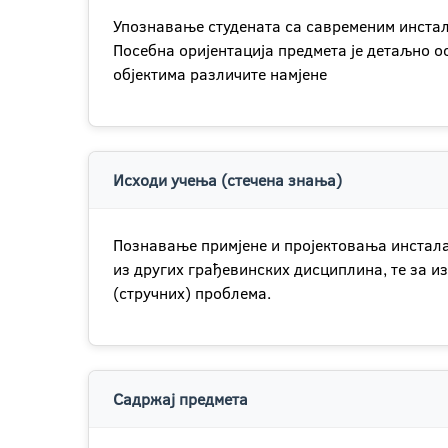
Упознавање студената са савременим инстала
Посебна оријентација предмета је детаљно 
објектима различите намјене
Исходи учења (стечена знања)
Познавање примјене и пројектовања инстала
из других грађевинских дисциплина, те за 
(стручних) проблема.
Садржај предмета