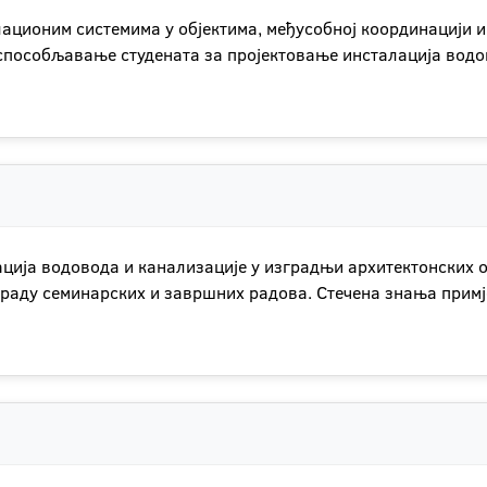
ционим системима у објектима, међусобној координацији и 
оспособљавање студената за пројектовање инсталација водо
ција водовода и канализације у изградњи архитектонских о
израду семинарских и завршних радова. Стечена знања прим