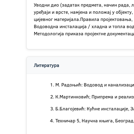
Уводни дио (задатак предмета, начин рада, 
уређаји и врсте, намјена и положај у објек
цијевног материјала.Правила пројектовања, 
Водоводна инсталација / хладна и топла во
Методологија приказа пројектне документаци
Литература
М. Радоњић: Водовод и канализациј
К.Мартинковић; Припрема и реализа
Б.Благојевић: Кућне инсталације, З
Техничар 5, Научна књига, Београд