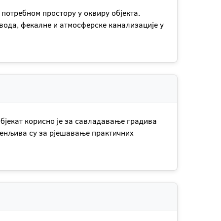
потребном простору у оквиру објекта.
вода, фекалне и атмосферске канализације у
бјекат корисно је за савладавање градива
јенљива су за рјешавање практичних