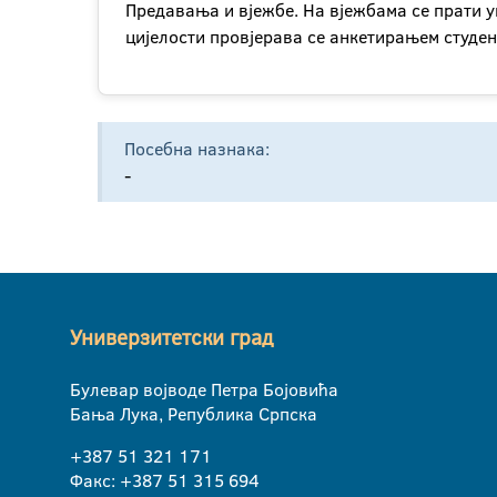
Предавања и вјежбе. На вјежбама се прати у
цијелости провјерава се анкетирањем студен
Посебна назнака:
-
Универзитетски град
Булевар војводе Петра Бојовића
Бања Лука, Република Српска
+387 51 321 171
Факс: +387 51 315 694