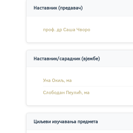
Наставник (предавач)
проф. др Саша Чворо
Наставник/сарадник (вјежбе)
Уна Окиљ, ма
Слободан Пеулић, ма
Циљеви изучавања предмета