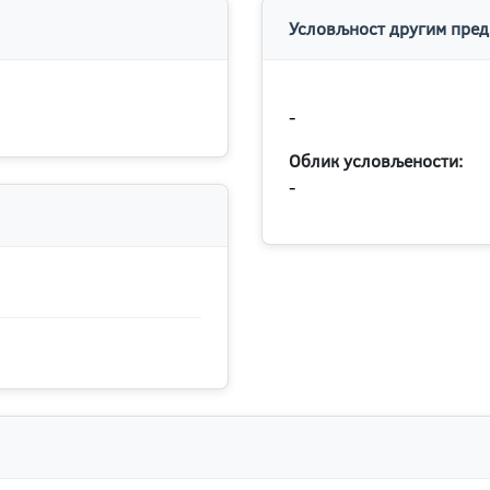
Условљност другим пред
-
Облик условљености:
-