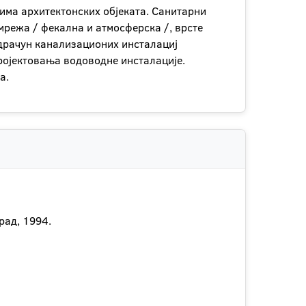
тима архитектонских објеката. Санитарни
мрежа / фекална и атмосферска /, врсте
едрачун канализационих инсталациј
ројектовања водоводне инсталације.
а.
рад, 1994.