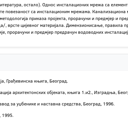
литература, остало). Однос инсталационих мрежа са елемен
ту, те повезаност са инсталационим мрежама. Канализациона 
методологија приказа пројекта, прорачуни и предмјер и пр
да/, врсте цијевног материјала. Димензионисање, правила п
је, прорачуни и предмјер предрачун водоводних инсталациј
а, Грађевинска књига, Београд.
ција архитектонских објеката, књига 1.и2., Изградња, Беог
авод за уџбенике и наставна средства, Београд, 1996.
, 1995.