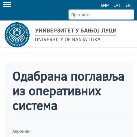
ЋИР
LAT
EN
Одабрана поглавља
из оперативних
система
Акроним