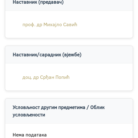
Наставник (предавач)
проф. др Михајло Савић
Наставник/сарадник (вјежбе)
доц. др Срђан Попић
Условљност другим предметима / Облик
условљености
Нема података