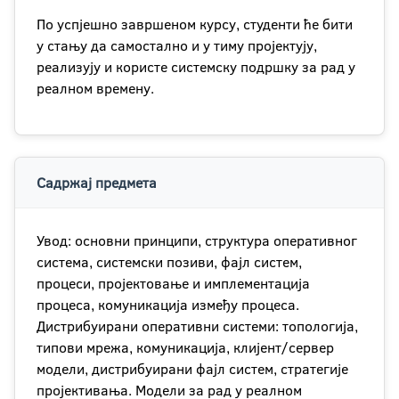
По успјешно завршеном курсу, студенти ће бити
у стању да самостално и у тиму пројектују,
реализују и користе системску подршку за рад у
реалном времену.
Садржај предмета
Увод: основни принципи, структура оперативног
система, системски позиви, фајл систем,
процеси, пројектовање и имплементација
процеса, комуникација између процеса.
Дистрибуирани оперативни системи: топологија,
типови мрежа, комуникација, клијент/сервер
модели, дистрибуирани фајл систем, стратегије
пројективања. Модели за рад у реалном