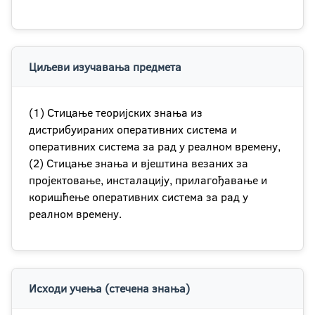
Циљеви изучавања предмета
(1) Стицање теоријских знања из
дистрибуираних оперативних система и
оперативних система за рад у реалном времену,
(2) Стицање знања и вјештина везаних за
пројектовање, инсталацију, прилагођавање и
коришћење оперативних система за рад у
реалном времену.
Исходи учења (стечена знања)