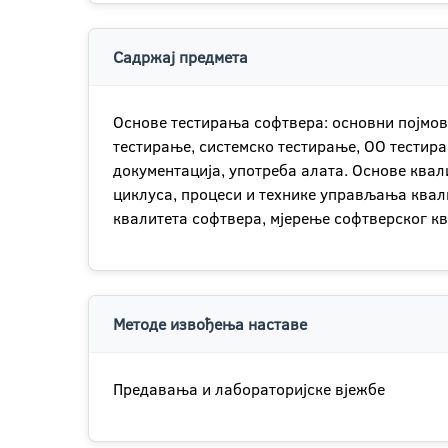
Садржај предмета
Основе тестирања софтвера: основни појмов
тестирање, системско тестирање, ОО тестир
документација, употреба алата. Основе квал
циклуса, процеси и технике управљања квал
квалитета софтвера, мјерење софтверског кв
Методе извођења наставе
Предавања и лабораторијске вјежбе