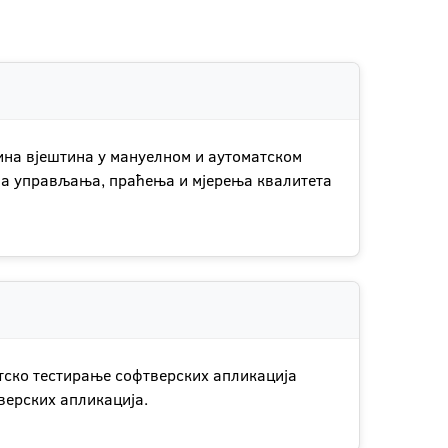
ина вјештина у мануелном и аутоматском
ина управљања, праћења и мјерења квалитета
атско тестирање софтверских апликација
верских апликација.