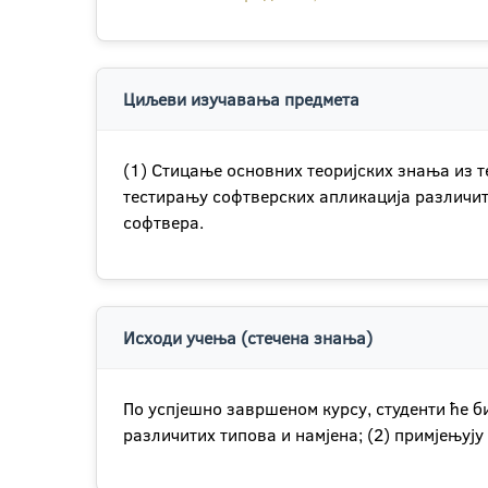
Циљеви изучавања предмета
(1) Стицање основних теоријских знања из 
тестирању софтверских апликација различит
софтвера.
Исходи учења (стечена знања)
По успјешно завршеном курсу, студенти ће б
различитих типова и намјена; (2) примјењуј