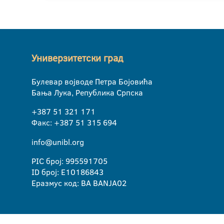
Универзитетски град
Булевар војводе Петра Бојовића
Бања Лука, Република Српска
+387 51 321 171
Факс: +387 51 315 694
info@unibl.org
PIC број: 995591705
ID број: E10186843
Еразмус код: BA BANJA02