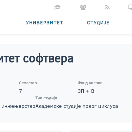
УНИВЕРЗИТЕТ
СТУДИЈЕ
итет софтвера
Семестар
Фонд часова
7
3П + В
Тип студија
 инжењерство
Академске студије првог циклуса