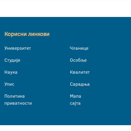
Корисни линкови
Универзитет
Чланице
Студије
Особље
Наука
Квалитет
Упис
Сарадња
Политика
Мапа
приватности
сајта