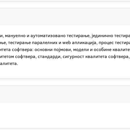
и, мануелно и аутоматизовано тестирање, јединично тестир
ање, тестирање паралелних и web апликација, процес тести
итета софтвера: основни појмови, модели и особине квалит
итетом софтвера, стандарди, сигурност квалитета софтвера
алитета.