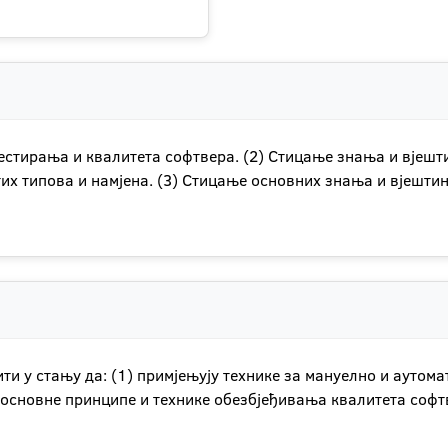
тестирања и квалитета софтвера. (2) Стицање знања и вјешт
их типова и намјена. (3) Стицање основних знања и вјешт
ити у стању да: (1) примјењују технике за мануелно и аутом
у основне принципе и технике обезбјеђивања квалитета софт