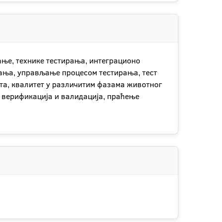
ање, технике тестирања, интеграционо
рања, управљање процесом тестирања, тест
ета, квалитет у различитим фазама животног
, верификација и валидација, праћење