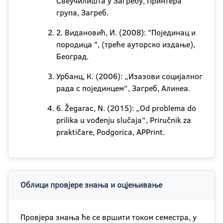
Свеучилишта у Загребу, Принтера
група, Загреб.
2. Видановић, И. (2008): "Појединац и
породица ", (треће ауторско издање),
Београд.
Урбанц, К. (2006): „Изазови социјалног
рада с појединцем“, Загреб, Алинеа.
6. Žegarac, N. (2015): „Od problema do
prilika u vođenju slučaja“, Priručnik za
praktičare, Podgorica, APPrint.
Облици провјере знања и оцјењивање
Провјера знања ће се вршити током семестра, у