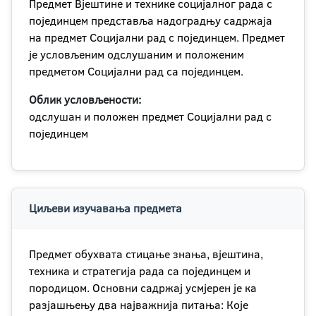
Предмет Вјештине и технике социјалног рада с
појединцем представља надоградњу садржаја
на предмет Социјални рад с појединцем. Предмет
је условљеним одслушаним и положеним
предметом Социјални рад са појединцем.
Облик условљености:
одслушан и положен предмет Социјални рад с
појединцем
Циљеви изучавања предмета
Предмет обухвата стицање знања, вјештина,
техника и стратегија рада са појединцем и
породицом. Основни садржај усмјерен је ка
разјашњењу два најважнија питања: Које