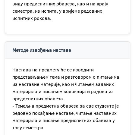
виду предиспитних обавеза, као и на крају
семестра, из испита, у вријеме редовних
испитних рокова.
Методе извођења наставе
Настава на предмету ће се изводити
представљањем тема и разговором о питањима
из наставне материје, као и читањем заданих
материјала и писањем колоквија и радова из
предиспитних обавеза.
- Темељна предметна обавеза за све студенте је
редовно похађање наставе, читање наставних
материјала и писање предиспитних обавеза у
току семестра