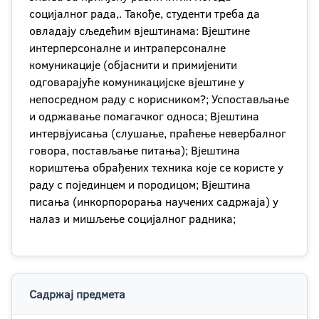
социјалног рада,. Такође, студенти треба да
овладају сљедећим вјештинама: Вјештине
интерперсоналне и интраперсоналне
комуникације (објаснити и примијенити
одговарајуће комуникацијске вјештине у
непосредном раду с корисником?; Успостављање
и одржавање помагачког односа; Вјештина
интервјуисања (слушање, праћење невербалног
говора, постављање питања); Вјештина
кориштења обрађених техника које се користе у
раду с појединцем и породицом; Вјештина
писања (инкорпорорања научених садржаја) у
налаз и мишљење социјалног радника;
Садржај предмета