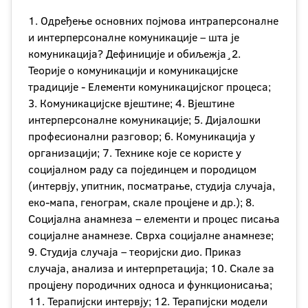
1. Одређење основних појмова интраперсоналне
и интерперсоналне комуникације – шта је
комуникација? Дефиниције и обиљежја¸2.
Теорије о комуникацији и комуникацијске
традиције - Елементи комуникацијског процеса;
3. Комуникацијске вјештине; 4. Вјештине
интерперсоналне комуникације; 5. Дијалошки
професионални разговор; 6. Комуникација у
организацији; 7. Технике које се користе у
социјалном раду са појединцем и породицом
(интервју, упитник, посматрање, студија случаја,
еко-мапа, генограм, скале процјене и др.); 8.
Социјална анамнеза – елементи и процес писања
социјалне анамнезе. Сврха социјалне анамнезе;
9. Студија случаја – теоријски дио. Приказ
случаја, анализа и интерпретација; 10. Скале за
процјену породичних односа и функционисања;
11. Терапијски интервју; 12. Терапијски модели