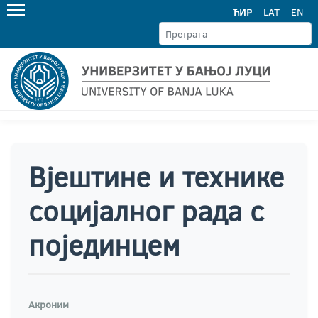
ЋИР
LAT
EN
Вјештине и технике
социјалног рада с
појединцем
Акроним