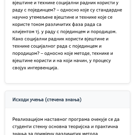
вјештине и технике социјални радник користи у
раду с појединцем? – односно које су стандардне
научно утемељене вјештине и технике које се
користе током различитих фаза рада са
клијентом тј. у раду с појединцем и породицом.
Како социјални радник користи вјештине и
технике социјалног рада с појединцем и
породицом? – односно које методе, технике и
вјештине користи и на који начин, у процесу
својух интервенција.
Исходи учења (стечена знања)
Реализацијом наставног програма очекује се да
студенти стекну основна теоријска и практична
знања за примјену различитих метода