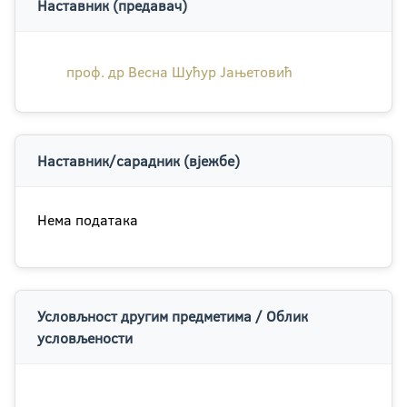
Наставник (предавач)
проф. др Весна Шућур Јањетовић
Наставник/сарадник (вјежбе)
Нема података
Условљност другим предметима / Облик
условљености