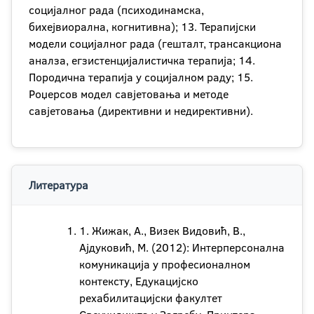
социјалног рада (психодинамска,
бихејвиорална, когнитивна); 13. Терапијски
модели социјалног рада (гешталт, трансакциона
аналза, егзистенцијалистичка терапија; 14.
Породична терапија у социјалном раду; 15.
Роџерсов модел савјетовања и методе
савјетовања (директивни и недирективни).
Литература
1. Жижак, А., Визек Видовић, В.,
Ајдуковић, М. (2012): Интерперсонална
комуникација у професионалном
контексту, Едукацијско
рехабилитацијски факултет