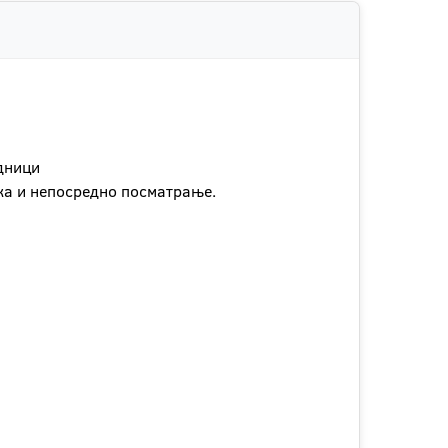
едници
ика и непосредно посматрање.