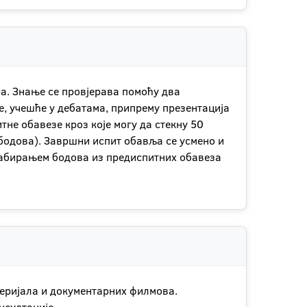
а. Знање се провјерава помоћу два
е, учешће у дебатама, припрему презентација
тне обавезе кроз које могу да стекну 50
 бодова). Завршни испит обавља се усмено и
 сабирањем бодова из предиспитних обавеза
еријала и документарних филмова.