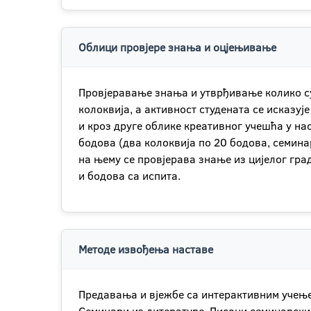
Облици провјере знања и оцјењивање
Провјеравање знања и утврђивање колико су
колоквија, а активност студената се исказу
и кроз друге облике креативног учешћа у нас
бодова (два колоквија по 20 бодова, семина
на њему се провjерава знање из цијелог гра
и бодова са испита.
Методе извођења наставе
Предавања и вјежбе са интерактивним учење