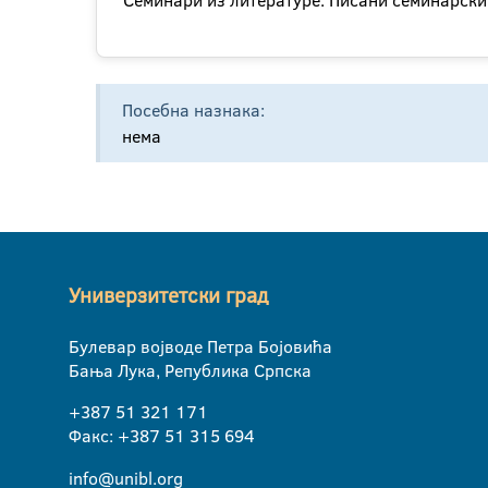
Семинари из литературе. Писани семинарски 
Посебна назнака:
нема
Универзитетски град
Булевар војводе Петра Бојовића
Бања Лука, Република Српска
+387 51 321 171
Факс: +387 51 315 694
info@unibl.org