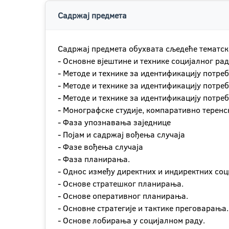
Садржај предмета
Садржај предмета обухвата сљедеће тематск
- Основне вјештине и технике социјалног рад
- Методе и технике за идентификацију потреб
- Методе и технике за идентификацију потре
- Методе и технике за идентификацију потре
- Монографске студије, компаративно теренс
- Фаза упознавања заједнице
- Појам и садржај вођења случаја
- Фазе вођења случаја
- Фаза планирања.
- Однос између директних и индиректних соц
- Основе стратешког планирања.
- Основе оперативног планирања.
- Основне стратегије и тактике преговарања.
- Основе лобирања у социјалном раду.