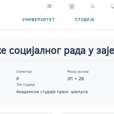
УНИВЕРЗИТЕТ
СТУДИЈЕ
е социјалног рада у зај
Семестар
Фонд часова
8
3П + 2В
Тип студија
Академске студије првог циклуса