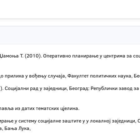
 Џамоња Т. (2010). Оперативно планирање у центрима за соц
до прилика у вођењу случаја, Факултет политичких наука, Бе
). Социјални рад у заједници, Београд: Републички завод за
лавља из датих тематских цјелина.
нирање у систему социјалне заштите у у локалној заједници,
а, Бања Лука,