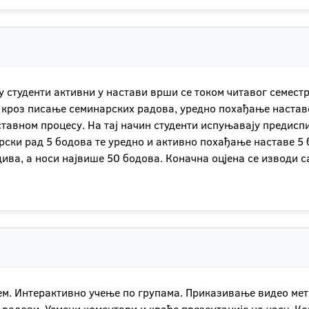
 студенти активни у настави врши се током читавог семестр
је кроз писање семинарских радова, уредно похађање настав
тавном процесу. На тај начин студенти испуњавају предиспи
рски рад 5 бодова те уредно и активно похађање наставе 5
дива, а носи највише 50 бодова. Коначна оцјена се изводи
м. Интерактивно учење по групама. Приказивање видео мет