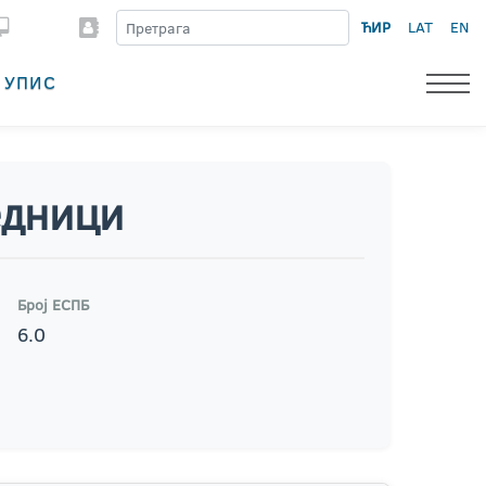
ЋИР
LAT
EN
УПИС
едници
Број ЕСПБ
6.0