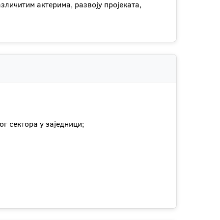
зличитим актерима, развоју пројеката,
г сектора у заједници;