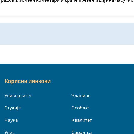
радови. Усмени коментари и краће презентације на часу. Ко
Корисни линкови
Универзитет
Чланице
Студије
Особље
Наука
Квалитет
Упис
Сарадња