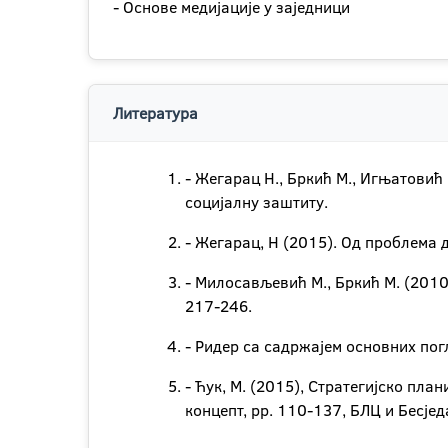
- Основе медијације у заједници
Литература
- Жегарац Н., Бркић М., Игњатовић
социјалну заштиту.
- Жегарац, Н (2015). Од проблема 
- Милосављевић М., Бркић М. (2010
217-246.
- Ридер са садржајем основних пог
- Ћук, М. (2015), Стратегијско пла
концепт, pp. 110-137, БЛЦ и Бесјед