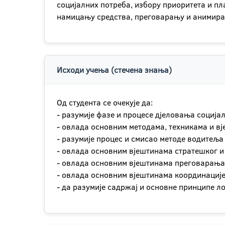
социјалних потреба, избору приоритета и п
намицању средства, преговарању и анимира
Исходи учења (стечена знања)
Од студента се очекује да:
- разумије фазе и процесе дјеловања соција
- овлада основним методама, техникама и вј
- разумије процес и смисао методе водитеља
- овлада основним вјештинама стратешког 
- овлада основним вјештинама преговарања
- овлада основним вјештинама координациј
- да разумије садржај и основне принципе л