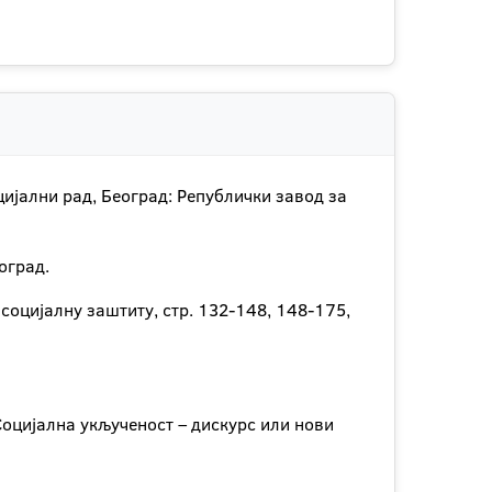
ијални рад, Београд: Републички завод за
оград.
 социјалну заштиту, стр. 132-148, 148-175,
 Социјална укљученост – дискурс или нови