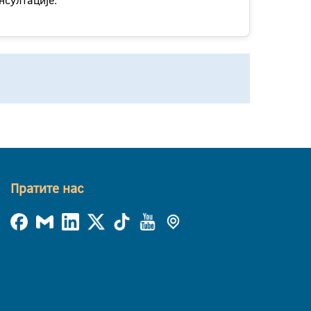
нсултације.
Пратите нас