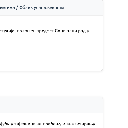
метима / Облик условљености
студија, положен предмет Социјални рад у
ујући у заједници на праћењу и анализирању