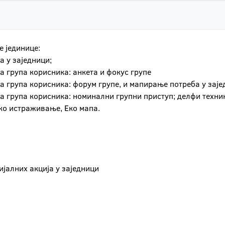
е јединице:
а у заједници;
а група корисника: анкета и фокус групе
ба група корисника: форум групе, и мапирање потреба у зај
ба група корисника: номинални групни приступ; делфи техн
ко истраживање, Еко мапа.
ијалних акција у заједници