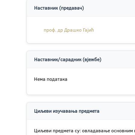
Наставник (предавач)
проф. др Драшко Гајић
Наставник/сарадник (вјежбе)
Нема података
Циљеви изучавања предмета
Циљеви предмета су: овладавањe основним в