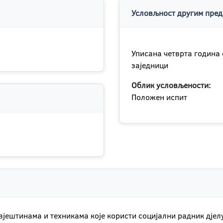
Условљност другим пред
Уписана четврта година 
заједници
Облик условљености:
Положен испит
јештинама и техникама које користи социјални радник дјел