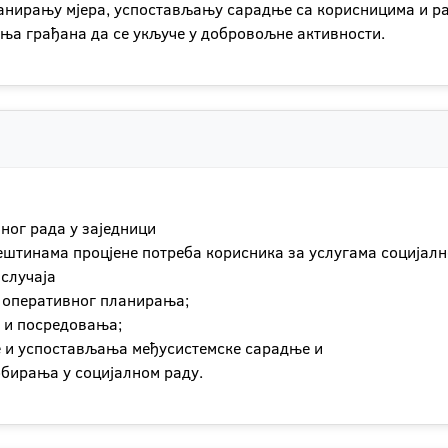
ланирању мјера, успостављању сарадње са корисницима и ра
ња грађана да се укључе у добровољне активности.
лног рада у заједници
ештинама процјене потреба корисника за услугама социјално
 случаја
и оперативног планирања;
 и посредовања;
е и успостављања међусистемске сарадње и
обирања у социјалном раду.